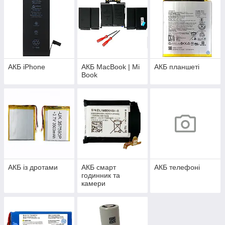
АКБ iPhone
АКБ MacBook | Mi
АКБ планшеті
Book
АКБ із дротами
АКБ смарт
АКБ телефоні
годинник та
камери