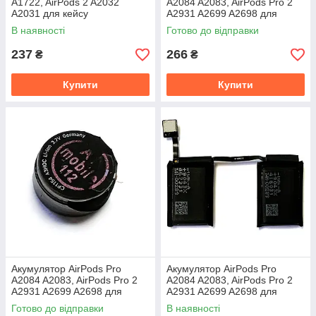
A1722, AirPods 2 A2032
A2084 A2083, AirPods Pro 2
A2031 для кейсу
A2931 A2699 A2698 для
навушників (лівий)
В наявності
Готово до відправки
237
266
₴
₴
Купити
Купити
Акумулятор AirPods Pro
Акумулятор AirPods Pro
A2084 A2083, AirPods Pro 2
A2084 A2083, AirPods Pro 2
A2931 A2699 A2698 для
A2931 A2699 A2698 для
навушників (правий)
кейса
Готово до відправки
В наявності