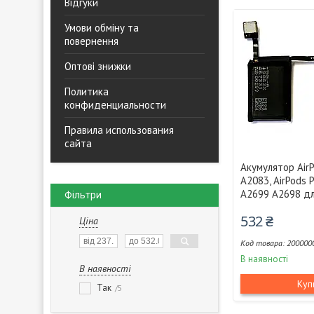
Відгуки
Умови обміну та
повернення
Оптові знижки
Политика
конфиденциальности
Правила использования
сайта
Акумулятор Air
A2083, AirPods 
A2699 A2698 дл
Фільтри
532 ₴
Ціна
200000
В наявності
В наявності
Куп
Так
5