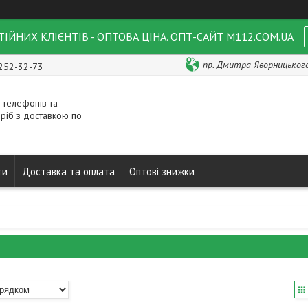
ІЙНИХ КЛІЄНТІВ - ОПТОВА ЦІНА. ОПТ-САЙТ M112.COM.UA
пр. Дмитра Яворницького 
 252-32-73
 телефонів та
ріб з доставкою по
ти
Доставка та оплата
Оптові знижки