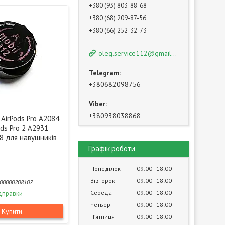
+380 (93) 803-88-68
+380 (68) 209-87-56
+380 (66) 252-32-73
oleg.service112@gmail.com
+380682098756
+380938038868
AirPods Pro A2084
ods Pro 2 A2931
8 для навушників
Графік роботи
Понеділок
09:00
18:00
Вівторок
09:00
18:00
00000208107
Середа
09:00
18:00
дправки
Четвер
09:00
18:00
Купити
Пʼятниця
09:00
18:00