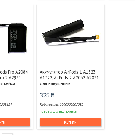
Pods Pro A2084
Акумулятор AirPods 1 A1523
Pro 2 A2931
A1722, AirPods 2 A2032 A2031
я кейса
для навушників
325 ₴
0208114
2000000207032
Готово до відправки
ити
Купити