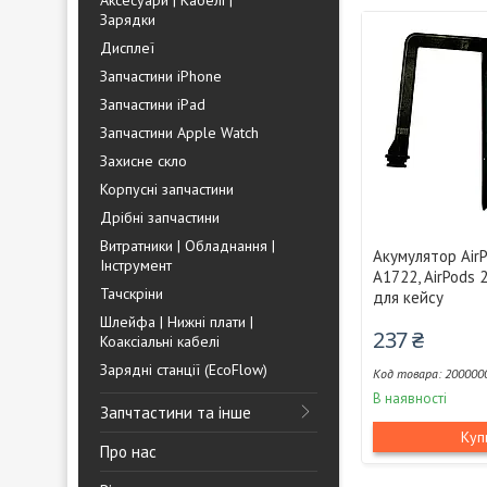
Аксесуари | Кабелі |
Зарядки
Дисплеї
Запчастини iPhone
Запчастини iPad
Запчастини Apple Watch
Захисне скло
Корпусні запчастини
Дрібні запчастини
Витратники | Обладнання |
Акумулятор Air
Інструмент
A1722, AirPods
Тачскріни
для кейсу
Шлейфа | Нижні плати |
237 ₴
Коаксіальні кабелі
Зарядні станції (EcoFlow)
200000
В наявності
Запчтастини та інше
Куп
Про нас