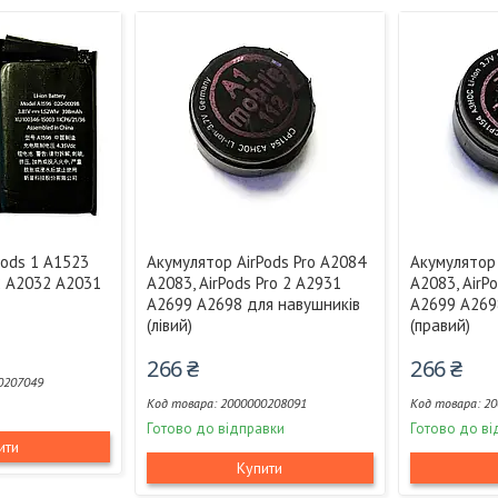
Pods 1 A1523
Акумулятор AirPods Pro A2084
Акумулятор 
 2 A2032 A2031
A2083, AirPods Pro 2 A2931
A2083, AirP
A2699 A2698 для навушників
A2699 A269
(лівий)
(правий)
266 ₴
266 ₴
0207049
2000000208091
20
Готово до відправки
Готово до ві
ити
Купити