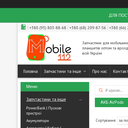
ДЛЯ ПОСТ
+380 (93) 803-88-68
+380 (68) 209-87-56
+380 (66)
Запчастини для мобільних
планшетів оптом та врозд
всій Україні
Головна
Запчастини та інше
Про нас
Контак
Запчтастини та інше
АКБ AirPods
PowerBank | Пускові
пристрої
Акумулятори