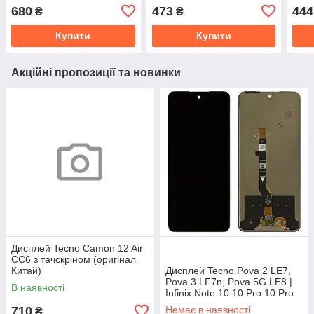
Pro 10 Pro NFC, Note 11
Hot 60i 5G X6730 з
KI5k,
680
473
444
₴
₴
Pro 11s з тачскріном
тачскріном (AAAA)
тачс
(AAAA)
V0.2
Купити
Купити
Акційні пропозиції та новинки
Дисплей Tecno Camon 12 Air
CC6 з тачскріном (оригінал
Китай)
Дисплей Tecno Pova 2 LE7,
Pova 3 LF7n, Pova 5G LE8 |
В наявності
Infinix Note 10 10 Pro 10 Pro
NFC, Note 11 Pro 11s з
710
Немає в наявності
₴