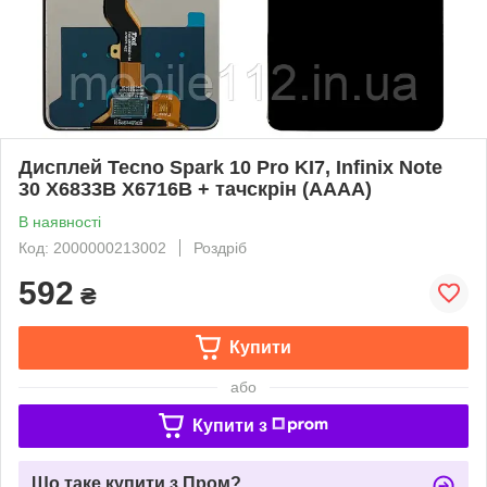
Дисплей Tecno Spark 10 Pro KI7, Infinix Note
30 X6833B X6716B + тачскрін (AAAA)
В наявності
Код: 2000000213002
Роздріб
592
₴
Купити
або
Купити з
Що таке купити з Пром?