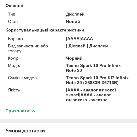
Основні
Тип
Дисплей
Стан
Новий
Користувальницькі характеристики
Варіант
|AAAA|AAAA
Вид запчастини або
| Дісплей | Дисплей
товару
Колір
Чорний
Моделі
Tecno Spark 10 Pro,Infinix
Note 30
Сумісні моделі
Tecno Spark 10 Pro KI7,Infinix
Note 30 (X6833B,X6716B)
Якість
|AAAA - аналог високої
якості|AAAA - аналог
высокого качества
Приховати
Умови доставки