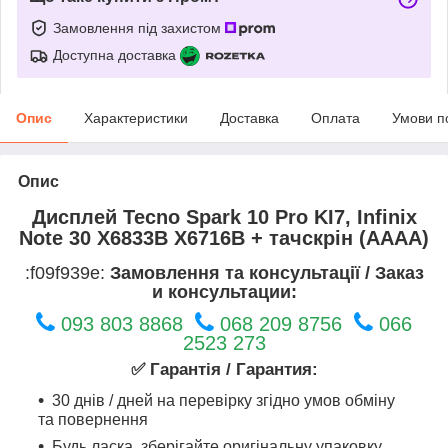
Замовлення під захистом
Доступна доставка
Опис
Характеристики
Доставка
Оплата
Умови п
Опис
Дисплей Tecno Spark 10 Pro KI7, Infinix
Note 30 X6833B X6716B + тачскрін (AAAA)
:f09f939e:
Замовлення та консультації / Заказ
и консультации:
093 803 8868
068 209 8756
066
2523 273
✅ Гарантія / Гарантия:
30 днів / дней на перевірку згідно умов обміну
та повернення
Будь ласка, зберігайте оригінальну упаковку