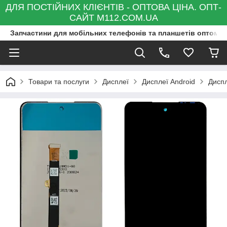
ДЛЯ ПОСТІЙНИХ КЛІЄНТІВ - ОПТОВА ЦІНА. ОПТ-
САЙТ M112.COM.UA
Запчастини для мобільних телефонів та планшетів оптом та
Товари та послуги
Дисплеї
Дисплеї Android
Диспл