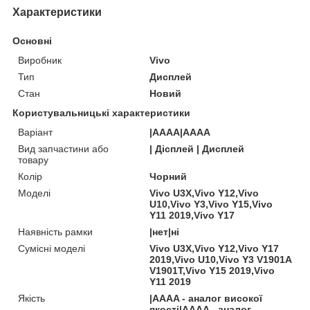
Характеристики
Основні
Виробник
Vivo
Тип
Дисплей
Стан
Новий
Користувальницькі характеристики
Варіант
|AAAA|AAAA
Вид запчастини або
| Дісплей | Дисплей
товару
Колір
Чорний
Моделі
Vivo U3X,Vivo Y12,Vivo
U10,Vivo Y3,Vivo Y15,Vivo
Y11 2019,Vivo Y17
Наявність рамки
|нет|ні
Сумісні моделі
Vivo U3X,Vivo Y12,Vivo Y17
2019,Vivo U10,Vivo Y3 V1901A
V1901T,Vivo Y15 2019,Vivo
Y11 2019
Якість
|AAAA - аналог високої
якості|AAAA - аналог