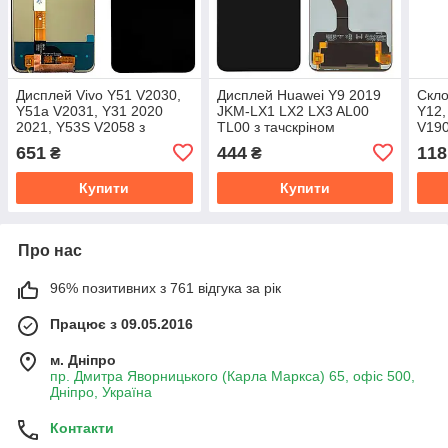
Дисплей Vivo Y51 V2030,
Дисплей Huawei Y9 2019
Скло
Y51a V2031, Y31 2020
JKM-LX1 LX2 LX3 AL00
Y12,
2021, Y53S V2058 з
TL00 з тачскріном
V190
тачскріном (AAAA)
(чорний)
Y11 
651
444
118
₴
₴
плів
Купити
Купити
Про нас
96% позитивних з 761 відгука за рік
Працює з 09.05.2016
м. Дніпро
пр. Дмитра Яворницького (Карла Маркса) 65, офіс 500,
Дніпро, Україна
Контакти