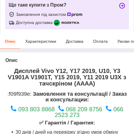
Що таке купити з Пром?
Замовлення під захистом
Доступна доставка
Опис
Характеристики
Доставка
Оплата
Умови п
Опис
Дисплей Vivo Y12, Y17 2019, U10, Y3
V1901A V1901T, Y15 2019, Y11 2019 U3X з
тачскріном (AAAA)
:f09f939e:
Замовлення та консультації / Заказ
и консультации:
093 803 8868
068 209 8756
066
2523 273
✅ Гарантія / Гарантия:
30 днів / дней на перевірку згідно умов обміну