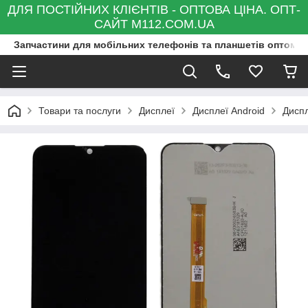
ДЛЯ ПОСТІЙНИХ КЛІЄНТІВ - ОПТОВА ЦІНА. ОПТ-
САЙТ M112.COM.UA
Запчастини для мобільних телефонів та планшетів оптом та
Товари та послуги
Дисплеї
Дисплеї Android
Диспл