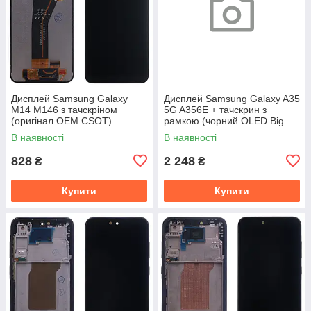
Дисплей Samsung Galaxy
Дисплей Samsung Galaxy A35
M14 M146 з тачскріном
5G A356E + тачскрин з
(оригінал OEM CSOT)
рамкою (чорний OLED Big
Glass)
В наявності
В наявності
828
2 248
₴
₴
Купити
Купити