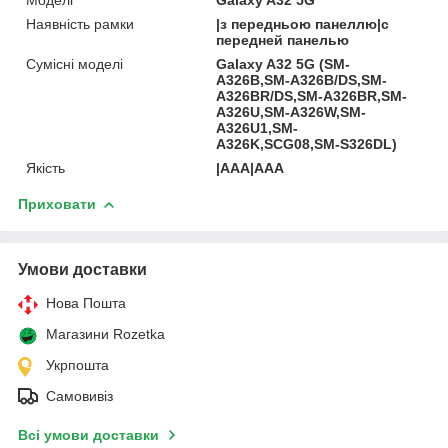
Наявність рамки
|з передньою панеллю|с
передней панелью
Сумісні моделі
Galaxy A32 5G (SM-
A326B,SM-A326B/DS,SM-
A326BR/DS,SM-A326BR,SM-
A326U,SM-A326W,SM-
A326U1,SM-
A326K,SCG08,SM-S326DL)
Якість
|AAA|AAA
Приховати
Умови доставки
Нова Пошта
Магазини Rozetka
Укрпошта
Самовивіз
Всі умови доставки