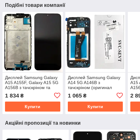
Подібні товари компанії
Дисплей Samsung Galaxy
Дисплей Samsung Galaxy
Дисп
A15 A155F, Galaxy A15 5G
A14 5G A146B з
A15 
A156B з тачскріном та
тачскріном (оригинал
A156
рамкою (OLED)
OEM SP з рамкою)
рамк
1 834
1 065
2 8
₴
₴
Serv
Купити
Купити
Акційні пропозиції та новинки