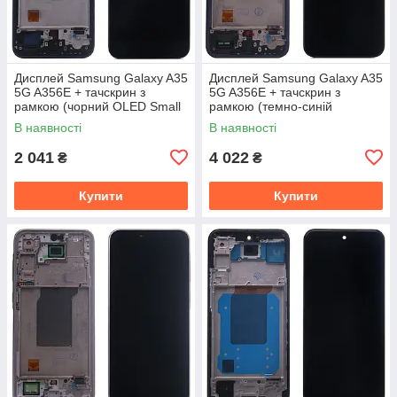
Дисплей Samsung Galaxy A35
Дисплей Samsung Galaxy A35
5G A356E + тачскрин з
5G A356E + тачскрин з
рамкою (чорний OLED Small
рамкою (темно-синій
Glass)
оригінал OEM SP)
В наявності
В наявності
2 041
4 022
₴
₴
Купити
Купити