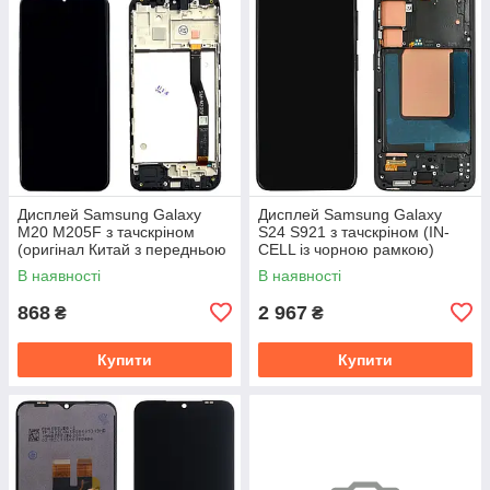
Дисплей Samsung Galaxy
Дисплей Samsung Galaxy
M20 M205F з тачскріном
S24 S921 з тачскріном (IN-
(оригінал Китай з передньою
CELL із чорною рамкою)
панеллю)
В наявності
В наявності
868
2 967
₴
₴
Купити
Купити