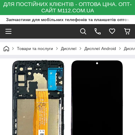
ДЛЯ ПОСТІЙНИХ КЛІЄНТІВ - ОПТОВА ЦІНА. ОПТ-
САЙТ M112.COM.UA
Запчастини для мобільних телефонів та планшетів оптом та
Товари та послуги
Дисплеї
Дисплеї Android
Дисп