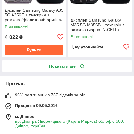
Дисплей Samsung Galaxy A35
5G A356E + тачскрин з
рамкою (фіолетовий оригінал
Дисплей Samsung Galaxy
OEM SP)
M35 5G M356B + тачскрін з
В наявності
рамкою (чорна IN-CELL)
4 022
В наявності
₴
Ціну уточнюйте
Купити
Показати ще
Про нас
96% позитивних з 757 відгуків за рік
Працює з 09.05.2016
м. Дніпро
пр. Дмитра Яворницького (Карла Маркса) 65, офіс 500,
Дніпро, Україна