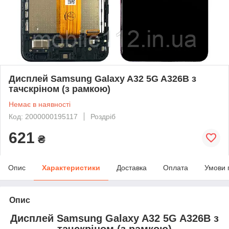
Дисплей Samsung Galaxy A32 5G A326B з
тачскріном (з рамкою)
Немає в наявності
Код: 2000000195117
Роздріб
621
₴
Опис
Характеристики
Доставка
Оплата
Умови 
Опис
Дисплей Samsung Galaxy A32 5G A326B з
тачскріном (з рамкою)