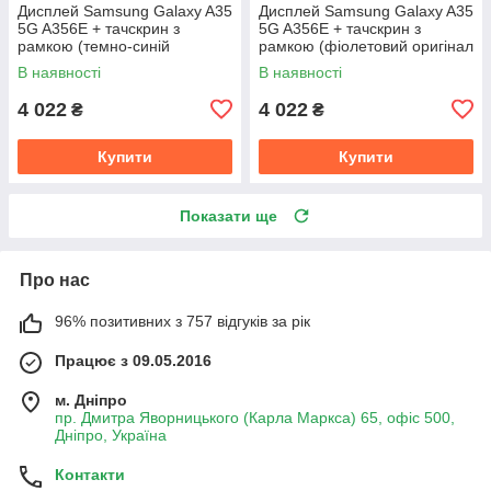
Дисплей Samsung Galaxy A35
Дисплей Samsung Galaxy A35
5G A356E + тачскрин з
5G A356E + тачскрин з
рамкою (темно-синій
рамкою (фіолетовий оригінал
оригінал OEM SP)
OEM SP)
В наявності
В наявності
4 022
4 022
₴
₴
Купити
Купити
Показати ще
Про нас
96% позитивних з 757 відгуків за рік
Працює з 09.05.2016
м. Дніпро
пр. Дмитра Яворницького (Карла Маркса) 65, офіс 500,
Дніпро, Україна
Контакти