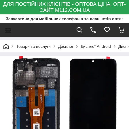
ДЛЯ ПОСТІЙНИХ КЛІЄНТІВ - ОПТОВА ЦІНА. ОПТ-
САЙТ M112.COM.UA
Запчастини для мобільних телефонів та планшетів оптом та
Товари та послуги
Дисплеї
Дисплеї Android
Дисп