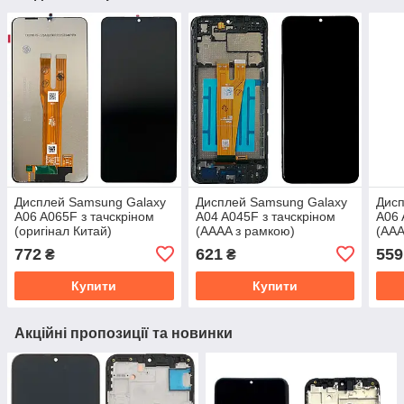
Дисплей Samsung Galaxy
Дисплей Samsung Galaxy
Дисп
A06 A065F з тачскріном
A04 A045F з тачскріном
A06 
(оригінал Китай)
(AAAA з рамкою)
(AAA
772
621
559
₴
₴
Купити
Купити
Акційні пропозиції та новинки