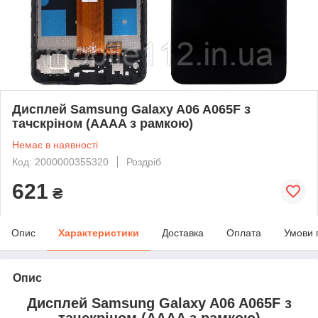
Дисплей Samsung Galaxy A06 A065F з
тачскріном (AAAA з рамкою)
Немає в наявності
Код: 2000000355320
Роздріб
621
₴
Опис
Характеристики
Доставка
Оплата
Умови 
Опис
Дисплей Samsung Galaxy A06 A065F з
тачскріном (AAAA з рамкою)