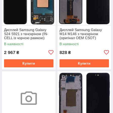
Дисплей Samsung Galaxy
Дисплей Samsung Galaxy
S24 S921 з тачскріном (IN-
M14 M146 з тачскріном
CELL із чорною рамкою)
(оригінал OEM CSOT)
В наявності
В наявності
2 967
828
₴
₴
Купити
Купити