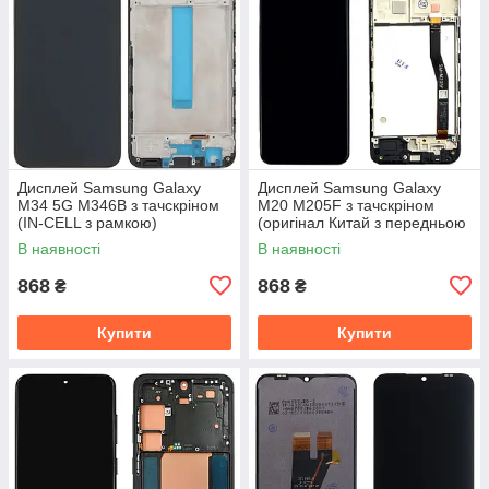
Дисплей Samsung Galaxy
Дисплей Samsung Galaxy
M34 5G M346B з тачскріном
M20 M205F з тачскріном
(IN-CELL з рамкою)
(оригінал Китай з передньою
панеллю)
В наявності
В наявності
868
868
₴
₴
Купити
Купити