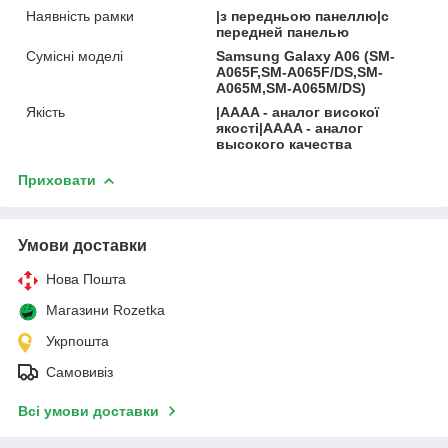
Наявність рамки
|з передньою панеллю|с
передней панелью
Сумісні моделі
Samsung Galaxy A06 (SM-
A065F,SM-A065F/DS,SM-
A065M,SM-A065M/DS)
Якість
|AAAA - аналог високої
якості|AAAA - аналог
высокого качества
Приховати
Умови доставки
Нова Пошта
Магазини Rozetka
Укрпошта
Самовивіз
Всі умови доставки