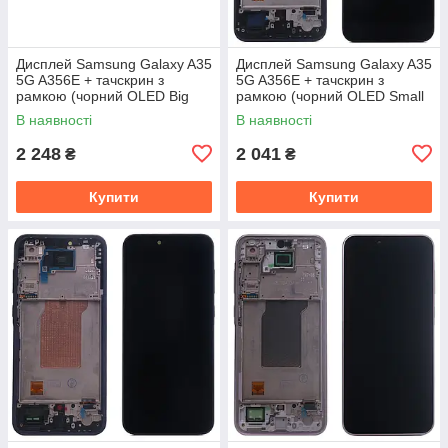
Дисплей Samsung Galaxy A35
Дисплей Samsung Galaxy A35
5G A356E + тачскрин з
5G A356E + тачскрин з
рамкою (чорний OLED Big
рамкою (чорний OLED Small
Glass)
Glass)
В наявності
В наявності
2 248
2 041
₴
₴
Купити
Купити