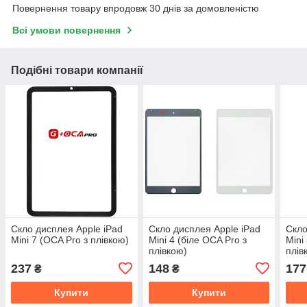
Повернення товару впродовж 30 днів за домовленістю
Всі умови повернення
Подібні товари компанії
Скло дисплея Apple iPad
Скло дисплея Apple iPad
Скло
Mini 7 (OCA Pro з плівкою)
Mini 4 (біле OCA Pro з
Mini
плівкою)
плів
237
148
177
₴
₴
Купити
Купити