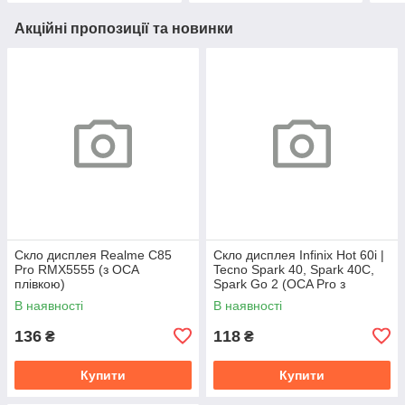
Акційні пропозиції та новинки
Скло дисплея Realme C85
Скло дисплея Infinix Hot 60i |
Pro RMX5555 (з OCA
Tecno Spark 40, Spark 40C,
плівкою)
Spark Go 2 (OCA Pro з
плівкою)
В наявності
В наявності
136
118
₴
₴
Купити
Купити