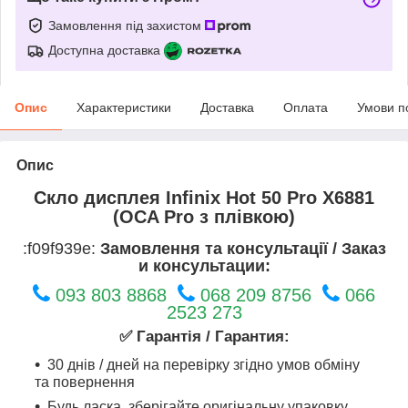
Замовлення під захистом
Доступна доставка
Опис
Характеристики
Доставка
Оплата
Умови п
Опис
Скло дисплея Infinix Hot 50 Pro X6881
(OCA Pro з плівкою)
:f09f939e:
Замовлення та консультації / Заказ
и консультации:
093 803 8868
068 209 8756
066
2523 273
✅ Гарантія / Гарантия:
30 днів / дней на перевірку згідно умов обміну
та повернення
Будь ласка, зберігайте оригінальну упаковку