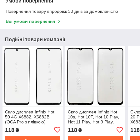
Умови повернення
Повернення товару впродовж 30 днів за домовленістю
Всі умови повернення
Подібні товари компанії
Скло дисплея Infinix Hot
Скло дисплея Infinix Hot
Скло
50 4G X6882, X6882B
10s, Hot 10T, Hot 10 Play,
20 Pr
(OCA Pro з плівкою)
Hot 11 Play, Hot 9 Play,
X683
Tecno Spark 7P (OCA Pro з
(OCA
118
118
118
₴
₴
плівкою)