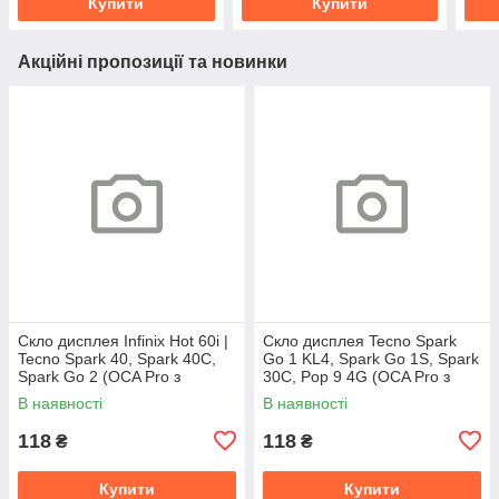
Купити
Купити
Акційні пропозиції та новинки
Скло дисплея Infinix Hot 60i |
Скло дисплея Tecno Spark
Tecno Spark 40, Spark 40C,
Go 1 KL4, Spark Go 1S, Spark
Spark Go 2 (OCA Pro з
30C, Pop 9 4G (OCA Pro з
плівкою)
плівкою)
В наявності
В наявності
118
118
₴
₴
Купити
Купити