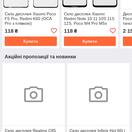
Скло дисплея Xiaomi Poco
Скло дисплея Xiaomi
Дисп
F5 Pro, Redmi K60 (OCA
Redmi Note 10 11 10S 11S
Poco
Pro з плівкою)
12S, Poco M4 Pro M5s
тачс
(OCA Pro з плівкою)
(OL
118
118
2 1
₴
₴
Купити
Купити
Акційні пропозиції та новинки
Скло дисплея Realme C85
Скло дисплея Infinix Hot 60i |