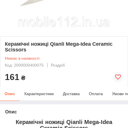
Керамічні ножиці Qianli Mega-Idea Ceramic
Scissors
Немає в наявності
Код: 2000000400075
Роздріб
161
₴
Опис
Характеристики
Доставка
Оплата
Умови п
Опис
Керамічні ножиці Qianli Mega-Idea
Ceramic Scissors