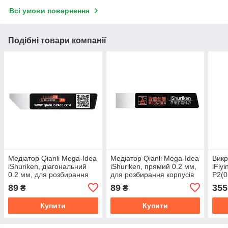
Всі умови повернення
Подібні товари компанії
Медіатор Qianli Mega-Idea
Медіатор Qianli Mega-Idea
Викр
iShuriken, діагональний
iShuriken, прямий 0.2 мм,
iFly
0.2 мм, для розбирання
для розбирання корпусів
P2(0
корпусів
89
89
355
₴
₴
Купити
Купити