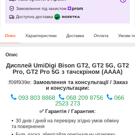
Замовлення під захистом
Доступна доставка
Опис
Характеристики
Доставка
Оплата
Умови п
Опис
Дисплей UmiDigi Bison GT2, GT2 5G, GT2
Pro, GT2 Pro 5G з тачскріном (AAAA)
:f09f939e:
Замовлення та консультації / Заказ
и консультации:
093 803 8868
068 209 8756
066
2523 273
✅ Гарантія / Гарантия:
30 днів / дней на перевірку згідно умов обміну
та повернення
Будь ласка, зберігайте оригінальну упаковку