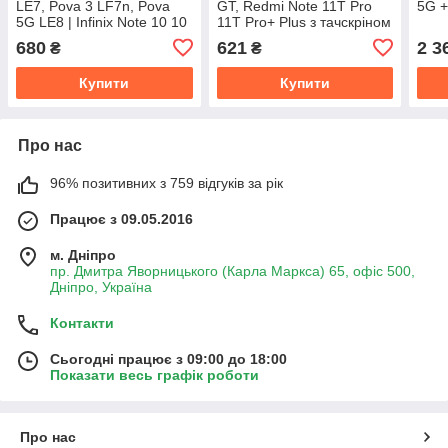
LE7, Pova 3 LF7n, Pova
GT, Redmi Note 11T Pro
5G +
5G LE8 | Infinix Note 10 10
11T Pro+ Plus з тачскріном
Pro 10 Pro NFC, Note 11
(AAAA)
680
621
2 3
₴
₴
Pro 11s з тачскріном
(AAAA)
Купити
Купити
Про нас
96% позитивних з 759 відгуків за рік
Працює з 09.05.2016
м. Дніпро
пр. Дмитра Яворницького (Карла Маркса) 65, офіс 500,
Дніпро, Україна
Контакти
Сьогодні працює з 09:00 до 18:00
Показати весь графік роботи
Про нас