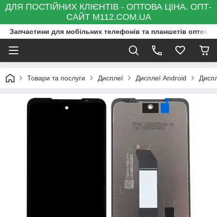
ДЛЯ ПОСТІЙНИХ КЛІЄНТІВ - ОПТОВА ЦІНА. ОПТ-
САЙТ M112.COM.UA
Запчастини для мобільних телефонів та планшетів оптом та
Товари та послуги
Дисплеї
Дисплеї Android
Диспл