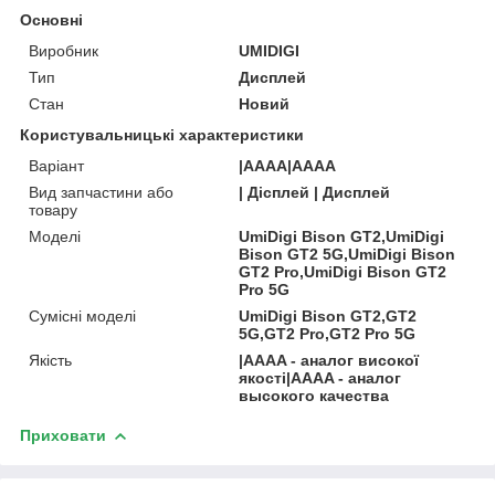
Основні
Виробник
UMIDIGI
Тип
Дисплей
Стан
Новий
Користувальницькі характеристики
Варіант
|AAAA|AAAA
Вид запчастини або
| Дісплей | Дисплей
товару
Моделі
UmiDigi Bison GT2,UmiDigi
Bison GT2 5G,UmiDigi Bison
GT2 Pro,UmiDigi Bison GT2
Pro 5G
Сумісні моделі
UmiDigi Bison GT2,GT2
5G,GT2 Pro,GT2 Pro 5G
Якість
|AAAA - аналог високої
якості|AAAA - аналог
высокого качества
Приховати