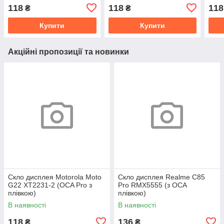
Galaxy A15 5G A156 (OCA
M336
118
118
118
₴
₴
Pro з плівкою)
плів
Купити
Купити
Акційні пропозиції та новинки
Скло дисплея Motorola Moto
Скло дисплея Realme C85
G22 XT2231-2 (OCA Pro з
Pro RMX5555 (з OCA
плівкою)
плівкою)
В наявності
В наявності
118
136
₴
₴