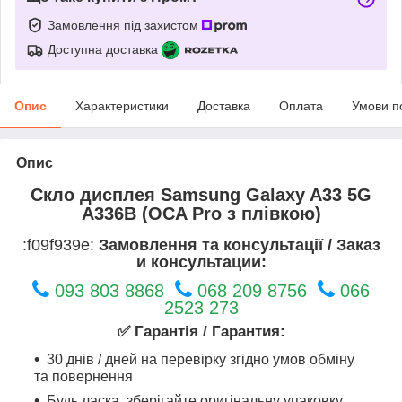
Замовлення під захистом
Доступна доставка
Опис
Характеристики
Доставка
Оплата
Умови п
Опис
Скло дисплея Samsung Galaxy A33 5G
A336B (OCA Pro з плівкою)
:f09f939e:
Замовлення та консультації / Заказ
и консультации:
093 803 8868
068 209 8756
066
2523 273
✅ Гарантія / Гарантия:
30 днів / дней на перевірку згідно умов обміну
та повернення
Будь ласка, зберігайте оригінальну упаковку