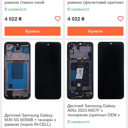
рамкою (темно-синій
рамкою (фіолетовий оригінал
оригінал OEM SP)
OEM SP)
В наявності
В наявності
4 022
4 022
₴
₴
Купити
Купити
Дисплей Samsung Galaxy
A05s 2023 A057F з
тачскріном (оригінал OEM з
Дисплей Samsung Galaxy
рамкою)
M35 5G M356B + тачскрін з
В наявності
рамкою (чорна IN-CELL)