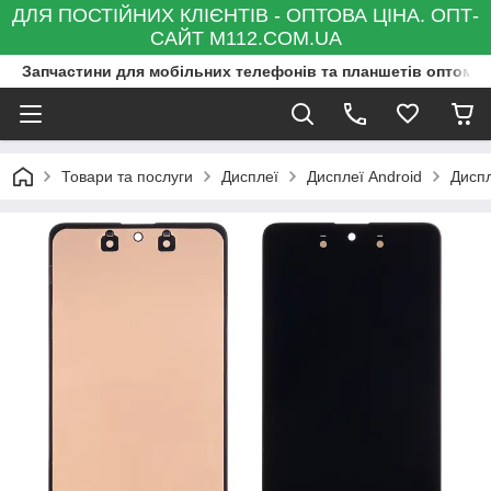
ДЛЯ ПОСТІЙНИХ КЛІЄНТІВ - ОПТОВА ЦІНА. ОПТ-
САЙТ M112.COM.UA
Запчастини для мобільних телефонів та планшетів оптом та
Товари та послуги
Дисплеї
Дисплеї Android
Дисп