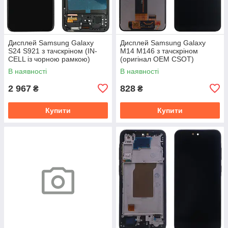
Дисплей Samsung Galaxy
Дисплей Samsung Galaxy
S24 S921 з тачскріном (IN-
M14 M146 з тачскріном
CELL із чорною рамкою)
(оригінал OEM CSOT)
В наявності
В наявності
2 967
828
₴
₴
Купити
Купити