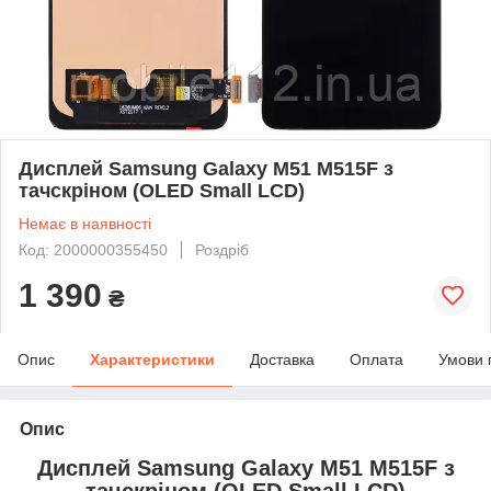
Дисплей Samsung Galaxy M51 M515F з
тачскріном (OLED Small LCD)
Немає в наявності
Код: 2000000355450
Роздріб
1 390
₴
Опис
Характеристики
Доставка
Оплата
Умови 
Опис
Дисплей Samsung Galaxy M51 M515F з
тачскріном (OLED Small LCD)