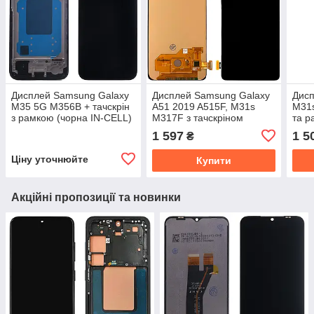
Дисплей Samsung Galaxy
Дисплей Samsung Galaxy
Дисп
M35 5G M356B + тачскрін
A51 2019 A515F, M31s
M31s
з рамкою (чорна IN-CELL)
M317F з тачскріном
та р
(OLED Big LCD)
LCD
1 597
1 5
₴
Ціну уточнюйте
Купити
Акційні пропозиції та новинки