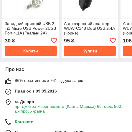
Зарядний пристрій USB 2
Авто зарядний адаптер
Авто
in1 Micro USB Power 2USB
WUW-C148 Dual USB 2.4A
WUW
Port 4.1A (Реальні 2А)
(чорне)
(чор
(білий)
30
95
106
₴
₴
Купити
Купити
Про нас
96% позитивних з 761 відгука за рік
Працює з 09.05.2016
м. Дніпро
пр. Дмитра Яворницького (Карла Маркса) 65, офіс 500,
Дніпро, Україна
Контакти