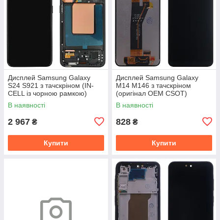
Дисплей Samsung Galaxy
Дисплей Samsung Galaxy
S24 S921 з тачскріном (IN-
M14 M146 з тачскріном
CELL із чорною рамкою)
(оригінал OEM CSOT)
В наявності
В наявності
2 967
828
₴
₴
Купити
Купити