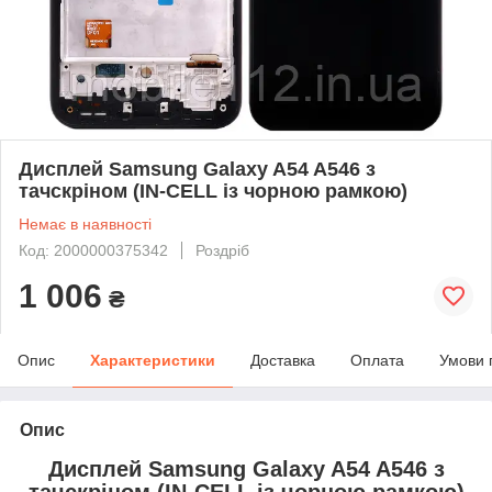
Дисплей Samsung Galaxy A54 A546 з
тачскріном (IN-CELL із чорною рамкою)
Немає в наявності
Код: 2000000375342
Роздріб
1 006
₴
Опис
Характеристики
Доставка
Оплата
Умови 
Опис
Дисплей Samsung Galaxy A54 A546 з
тачскріном (IN-CELL із чорною рамкою)