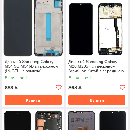
Дисплей Samsung Galaxy
Дисплей Samsung Galaxy
M34 5G M346B з тачскріном
M20 M205F з тачскріном
(IN-CELL з рамкою)
(оригінал Китай з передньою
панеллю)
В наявності
В наявності
868
868
₴
₴
Купити
Купити