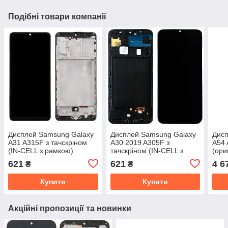
Подібні товари компанії
Дисплей Samsung Galaxy
Дисплей Samsung Galaxy
Дисп
A31 A315F з тачскріном
A30 2019 A305F з
A54 
(IN-CELL з рамкою)
тачскріном (IN-CELL з
(ори
рамкою)
рам
621
621
4 6
₴
₴
Купити
Купити
Акційні пропозиції та новинки