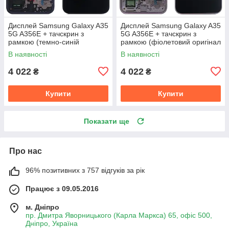
Дисплей Samsung Galaxy A35
Дисплей Samsung Galaxy A35
5G A356E + тачскрин з
5G A356E + тачскрин з
рамкою (темно-синій
рамкою (фіолетовий оригінал
оригінал OEM SP)
OEM SP)
В наявності
В наявності
4 022
4 022
₴
₴
Купити
Купити
Показати ще
Про нас
96% позитивних з 757 відгуків за рік
Працює з 09.05.2016
м. Дніпро
пр. Дмитра Яворницького (Карла Маркса) 65, офіс 500,
Дніпро, Україна