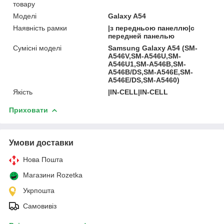
товару
Моделі
Galaxy A54
Наявність рамки
|з передньою панеллю|с
передней панелью
Сумісні моделі
Samsung Galaxy A54 (SM-
A546V,SM-A546U,SM-
A546U1,SM-A546B,SM-
A546B/DS,SM-A546E,SM-
A546E/DS,SM-A5460)
Якість
|IN-CELL|IN-CELL
Приховати
Умови доставки
Нова Пошта
Магазини Rozetka
Укрпошта
Самовивіз