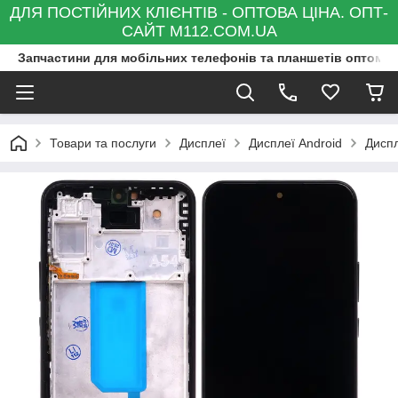
ДЛЯ ПОСТІЙНИХ КЛІЄНТІВ - ОПТОВА ЦІНА. ОПТ-
САЙТ M112.COM.UA
Запчастини для мобільних телефонів та планшетів оптом та
Товари та послуги
Дисплеї
Дисплеї Android
Дисп