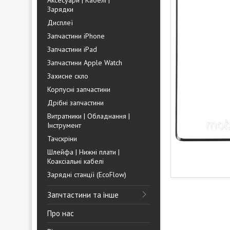
Аксесуари | Кабелі |
Зарядки
Дисплеї
Запчастини iPhone
Запчастини iPad
Запчастини Apple Watch
Захисне скло
Корпусні запчастини
Дрібні запчастини
Витратники | Обладнання |
Інструмент
Тачскріни
Шлейфа | Нижні плати |
Коаксіальні кабелі
Зарядні станції (EcoFlow)
Запчтастини та інше
Про нас