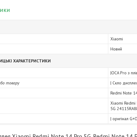
тики
Xiaomi
Новий
ИЦЬКІ ХАРАКТЕРИСТИКИ
|OCA Pro з пл
або товару
| Скло диспле
Redmi Note 14
Xiaomi Redmi
5G 24115RA8
| оригінал G+
лея Xiaomi Redmi Note 14 Pro 5G, Redmi Note 14 Pr