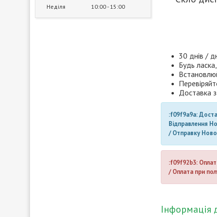
Неділя
10:00
15:00
30 днів / д
Будь ласка,
Встановлюй
Перевіряйт
Доставка з
:f09f9a9a: Дост
Відправлення Н
/ Отправку Нов
:f09f92b3: Оплат
/ Оплата при пол
Інформація 