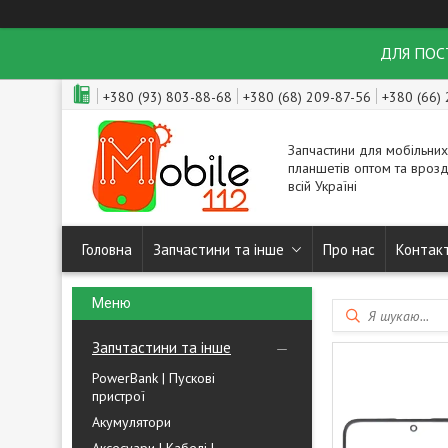
ДЛЯ ПОСТ
+380 (93) 803-88-68
+380 (68) 209-87-56
+380 (66)
Запчастини для мобільних
планшетів оптом та врозд
всій Україні
Головна
Запчастини та інше
Про нас
Контак
Запчтастини та інше
PowerBank | Пускові
пристрої
Акумулятори