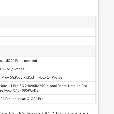
івкою|OCA Pro с пленкой
я "Скло дисплея"
 Pro+ 5G,Poco X7,Redmi Note 14 Pro 5G
 Note 14 Pro 5G 24090RA29G,Xiaomi Redmi Note 14 Pro+
EG,Poco X7 24095PCADG
OCA Pro| оригінал G+OCA Pro
o+ Plus 5G, Poco X7 (OCA Pro з плівкою)