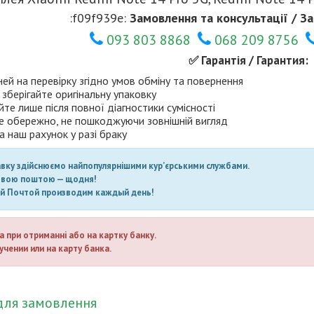
:f09f939e:
Замовлення та консультації / За
093 803 8868
068 209 8756
✅ Гарантія / Гарантия:
ней на перевірку згідно умов обміну та повернення
 зберігайте оригінальну упаковку
те лише після повної діагностики сумісності
е обережно, не пошкоджуючи зовнішній вигляд
а наш рахунок у разі браку
авку здійснюємо найпопулярнішими кур’єрськими службами.
овою поштою — щодня!
ой Почтой производим каждый день!
а при отриманні або на картку банку.
учении или на карту банка.
для замовлення