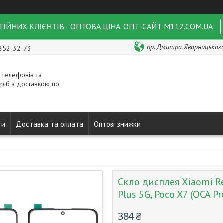
ІЙНИХ КЛІЄНТІВ - ОПТОВА ЦІНА. ОПТ-САЙТ M112.COM.UA
пр. Дмитра Яворницького 
 252-32-73
 телефонів та
ріб з доставкою по
ти
Доставка та оплата
Оптові знижки
Скло дисплея Xiaomi Re
Plus 5G, Poco X7 (OCA P
384 ₴