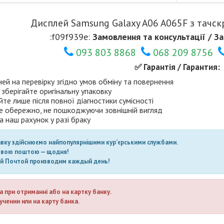
Дисплей Samsung Galaxy A06 A065F з тачск
:f09f939e:
Замовлення та консультації / За
093 803 8868
068 209 8756
✅ Гарантія / Гарантия:
ней на перевірку згідно умов обміну та повернення
 зберігайте оригінальну упаковку
те лише після повної діагностики сумісності
е обережно, не пошкоджуючи зовнішній вигляд
а наш рахунок у разі браку
авку здійснюємо найпопулярнішими кур’єрськими службами.
овою поштою — щодня!
ой Почтой производим каждый день!
а при отриманні або на картку банку.
учении или на карту банка.