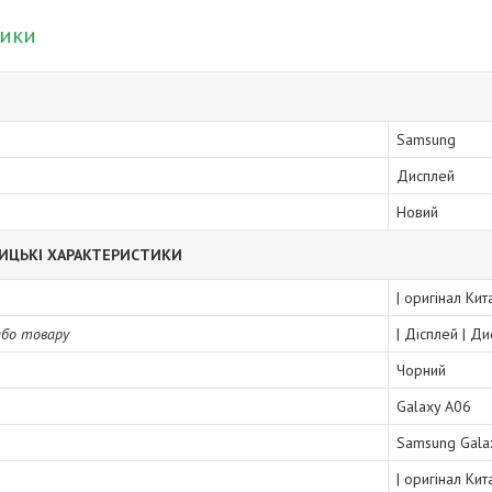
тики
Samsung
Дисплей
Новий
ИЦЬКІ ХАРАКТЕРИСТИКИ
| оригінал Ки
або товару
| Дісплей | Д
Чорний
Galaxy A06
Samsung Gal
| оригінал Ки