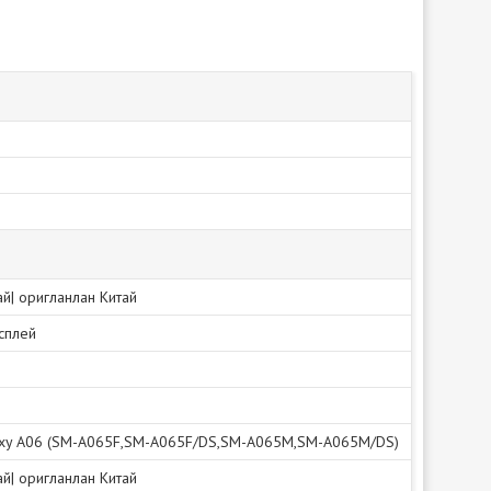
тай| оригланлан Китай
исплей
axy A06 (SM-A065F,SM-A065F/DS,SM-A065M,SM-A065M/DS)
тай| оригланлан Китай