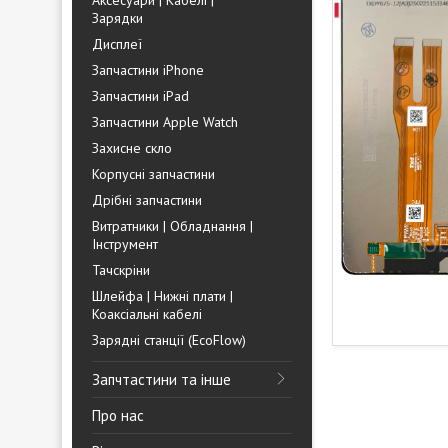
Аксесуари | Кабелі |
Зарядки
Дисплеї
Запчастини iPhone
Запчастини iPad
Запчастини Apple Watch
Захисне скло
Корпусні запчастини
Дрібні запчастини
Витратники | Обладнання |
Інструмент
Тачскріни
Шлейфа | Нижні плати |
Коаксіальні кабелі
Зарядні станції (EcoFlow)
Запчтастини та інше
Про нас