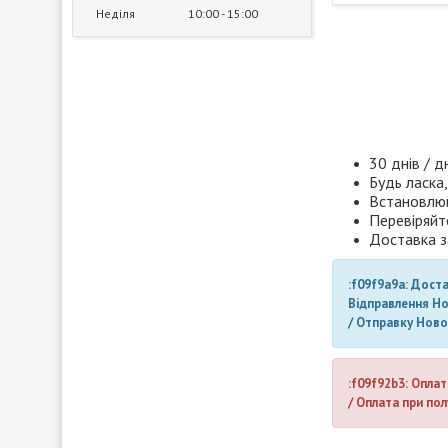
Неділя
10:00
15:00
30 днів / д
Будь ласка,
Встановлюй
Перевіряйт
Доставка з
:f09f9a9a: Дост
Відправлення Н
/ Отправку Нов
:f09f92b3: Оплат
/ Оплата при пол