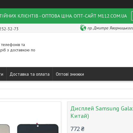
ІЙНИХ КЛІЄНТІВ - ОПТОВА ЦІНА. ОПТ-САЙТ M112.COM.UA
пр. Дмитра Яворницького 
 252-32-73
 телефонів та
ріб з доставкою по
ти
Доставка та оплата
Оптові знижки
Дисплей Samsung Galax
Китай)
772 ₴