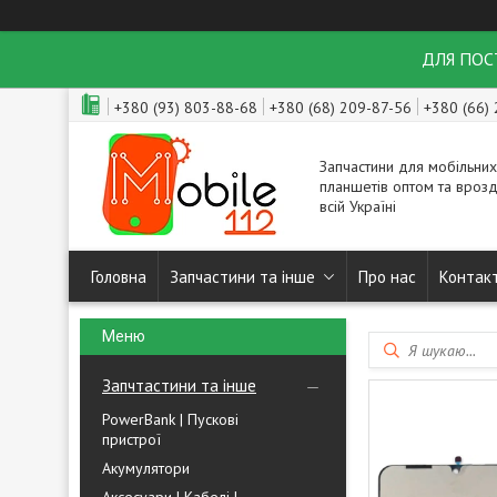
ДЛЯ ПОСТ
+380 (93) 803-88-68
+380 (68) 209-87-56
+380 (66)
Запчастини для мобільних
планшетів оптом та врозд
всій Україні
Головна
Запчастини та інше
Про нас
Контак
Запчтастини та інше
PowerBank | Пускові
пристрої
Акумулятори