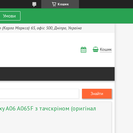
Кошик
Умови
(Карла Маркса) 65, офіс 500, Дніпро, Україна
Кошик
Знайти
y A06 A065F з тачскріном (оригінал