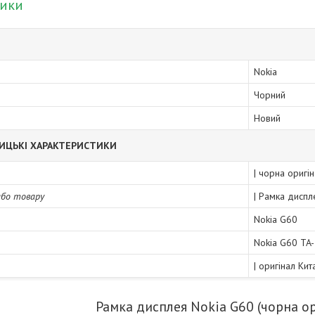
тики
Nokia
Чорний
Новий
ИЦЬКІ ХАРАКТЕРИСТИКИ
| чорна оригі
або товару
| Рамка диспл
Nokia G60
Nokia G60 TA
| оригінал Ки
Рамка дисплея Nokia G60 (чорна о