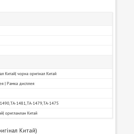
нал Китай| чорна оригінал Китай
ея | Рамка дисплея
-1490,TA-1481,TA-1479,TA-1475
тай| оригланлан Китай
ригінал Китай)