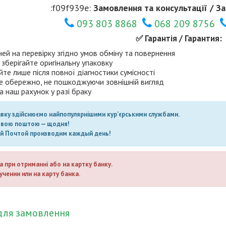
:f09f939e:
Замовлення та консультації / За
093 803 8868
068 209 8756
✅ Гарантія / Гарантия:
ней на перевірку згідно умов обміну та повернення
 зберігайте оригінальну упаковку
те лише після повної діагностики сумісності
е обережно, не пошкоджуючи зовнішній вигляд
а наш рахунок у разі браку
авку здійснюємо найпопулярнішими кур’єрськими службами.
овою поштою — щодня!
ой Почтой производим каждый день!
а при отриманні або на картку банку.
учении или на карту банка.
для замовлення