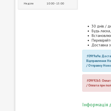
Неділя
10:00
15:00
30 днів / д
Будь ласка,
Встановлюй
Перевіряйт
Доставка з
:f09f9a9a: Дост
Відправлення Н
/ Отправку Нов
:f09f92b3: Оплат
/ Оплата при пол
Інформація 