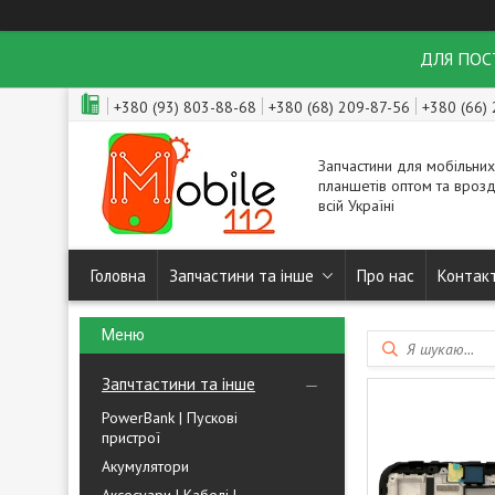
ДЛЯ ПОСТ
+380 (93) 803-88-68
+380 (68) 209-87-56
+380 (66)
Запчастини для мобільних
планшетів оптом та врозд
всій Україні
Головна
Запчастини та інше
Про нас
Контак
Запчтастини та інше
PowerBank | Пускові
пристрої
Акумулятори