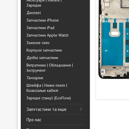
Аксесуари | Кабелі |
Зарядки
Дисплеї
Запчастини iPhone
Запчастини iPad
Запчастини Apple Watch
Захисне скло
Корпусні запчастини
Дрібні запчастини
Витратники | Обладнання |
Інструмент
Тачскріни
Шлейфа | Нижні плати |
Коаксіальні кабелі
Зарядні станції (EcoFlow)
Запчтастини та інше
Про нас