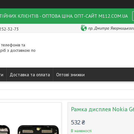
ІЙНИХ КЛІЄНТІВ - ОПТОВА ЦІНА. ОПТ-САЙТ M112.COM.UA
пр. Дмитра Яворницького 
 252-32-73
 телефонів та
ріб з доставкою по
ти
Доставка та оплата
Оптові знижки
Рамка дисплея Nokia G
532 ₴
В наявності