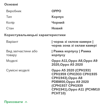
Основні
Виробник
OPPO
Тип
Корпус
Колір
Чорний
Стан
Новий
Користувальницькі характеристики
Варіант
| чорна зі склом камери |
чорна зона зі склам камері
Вид запчастини або
| Рамка корпусу | Рамка
товару
корпусу
Моделі
Oppo A11,Oppo A8,Oppo A9
2020,Oppo A5 2020
Сумісні моделі
Oppo A5 2020 (CPH1931
CPH1959 CPH1933 CPH1935
CPH1943),Oppo A8
PDBM00,Oppo A9 2020
(CPH1937 CPH1939
CPH1941),Oppo A11 (PCHM10
PCHT10)
Приховати