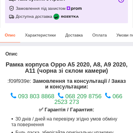
Замовлення під захистом
Доступна доставка
Опис
Характеристики
Доставка
Оплата
Умови п
Опис
Рамка корпуса Oppo A5 2020, A8, A9 2020,
A11 (чорна зі склом камери)
:f09f939e:
Замовлення та консультації / Заказ
и консультации:
093 803 8868
068 209 8756
066
2523 273
✅ Гарантія / Гарантия:
30 днів / дней на перевірку згідно умов обміну
та повернення
Будь ласка, зберігайте оригінальну упаковку