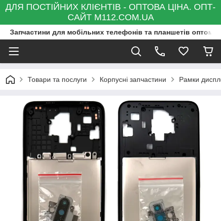
ДЛЯ ПОСТІЙНИХ КЛІЄНТІВ - ОПТОВА ЦІНА. ОПТ-
САЙТ M112.COM.UA
Запчастини для мобільних телефонів та планшетів оптом та
Товари та послуги
Корпусні запчастини
Рамки диспле