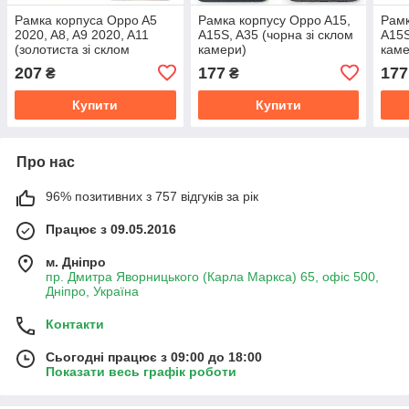
Рамка корпуса Oppo A5
Рамка корпусу Oppo A15,
Рамк
2020, A8, A9 2020, A11
A15S, A35 (чорна зі склом
A15S
(золотиста зі склом
камери)
каме
камери)
207
177
177
₴
₴
Купити
Купити
Про нас
96% позитивних з 757 відгуків за рік
Працює з 09.05.2016
м. Дніпро
пр. Дмитра Яворницького (Карла Маркса) 65, офіс 500,
Дніпро, Україна
Контакти
Сьогодні працює з 09:00 до 18:00
Показати весь графік роботи