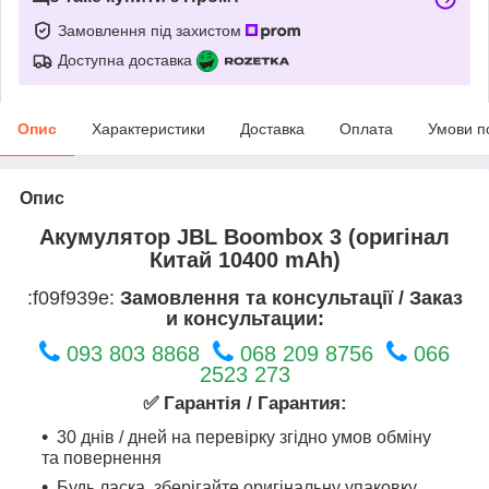
Замовлення під захистом
Доступна доставка
Опис
Характеристики
Доставка
Оплата
Умови п
Опис
Акумулятор JBL Boombox 3 (оригінал
Китай 10400 mAh)
:f09f939e:
Замовлення та консультації / Заказ
и консультации:
093 803 8868
068 209 8756
066
2523 273
✅ Гарантія / Гарантия:
30 днів / дней на перевірку згідно умов обміну
та повернення
Будь ласка, зберігайте оригінальну упаковку