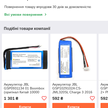
Повернення товару впродовж 30 днів за домовленістю
Всі умови повернення
Подібні товари компанії
Акумулятор JBL
Акумулятор JBL
Акум
GSP0931134 01 Boombox
GSP1029102A CS-
GSP
(оригінал Китай 10000
JML320SL Charge 3 2016
2+ P
mAh)
(оригінал Китай 6000
Кита
1 301
592
592
₴
₴
mAh)
Купити
Купити