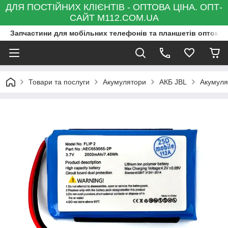
ДЛЯ ПОСТІЙНИХ КЛІЄНТІВ - ОПТОВА ЦІНА. ОПТ-
САЙТ M112.COM.UA
Запчастини для мобільних телефонів та планшетів оптом та
Товари та послуги
Акумулятори
АКБ JBL
Акумуля