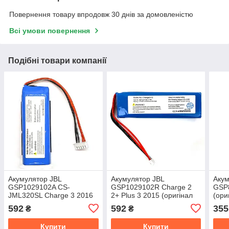
Повернення товару впродовж 30 днів за домовленістю
Всі умови повернення
Подібні товари компанії
Акумулятор JBL
Акумулятор JBL
Акум
GSP1029102A CS-
GSP1029102R Charge 2
GSP8
JML320SL Charge 3 2016
2+ Plus 3 2015 (оригінал
(ори
(оригінал Китай 6000
Китай 6000 mAh)
mAh
592
592
355
₴
₴
mAh)
Купити
Купити