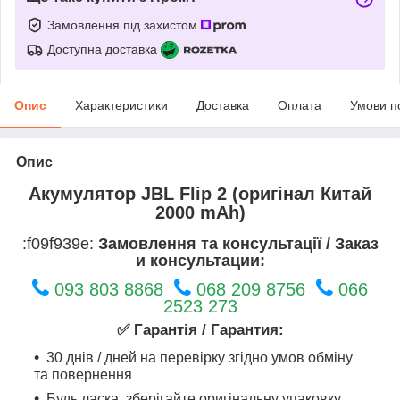
Замовлення під захистом
Доступна доставка
Опис
Характеристики
Доставка
Оплата
Умови п
Опис
Акумулятор JBL Flip 2 (оригінал Китай
2000 mAh)
:f09f939e:
Замовлення та консультації / Заказ
и консультации:
093 803 8868
068 209 8756
066
2523 273
✅ Гарантія / Гарантия:
30 днів / дней на перевірку згідно умов обміну
та повернення
Будь ласка, зберігайте оригінальну упаковку