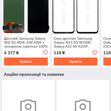
Дисплей Samsung Galaxy
Скло дисплея Samsung
Скл
A56 5G A566, A36 A366 з
Galaxy M15 5G M156B,
Gala
тачскріном (оригінал 100%
Galaxy A15 4G A155F,
(OCA
Service Pack)
Galaxy A15 5G A156 (OCA
4 377
118
118
₴
₴
Pro з плівкою)
Купити
Купити
Акційні пропозиції та новинки