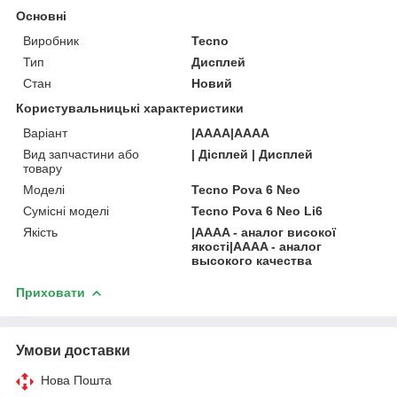
Основні
Виробник
Tecno
Тип
Дисплей
Стан
Новий
Користувальницькі характеристики
Варіант
|AAAA|AAAA
Вид запчастини або
| Дісплей | Дисплей
товару
Моделі
Tecno Pova 6 Neo
Сумісні моделі
Tecno Pova 6 Neo Li6
Якість
|AAAA - аналог високої
якості|AAAA - аналог
высокого качества
Приховати
Умови доставки
Нова Пошта