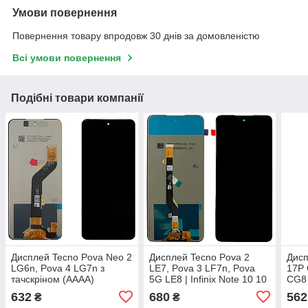
Умови повернення
Повернення товару впродовж 30 днів за домовленістю
Всі умови повернення
Подібні товари компанії
Дисплей Tecno Pova Neo 2
Дисплей Tecno Pova 2
Дис
LG6n, Pova 4 LG7n з
LE7, Pova 3 LF7n, Pova
17P
тачскріном (AAAA)
5G LE8 | Infinix Note 10 10
CG8
Pro 10 Pro NFC, Note 11
18T,
632
680
562
₴
₴
Pro 11s з тачскріном
тачс