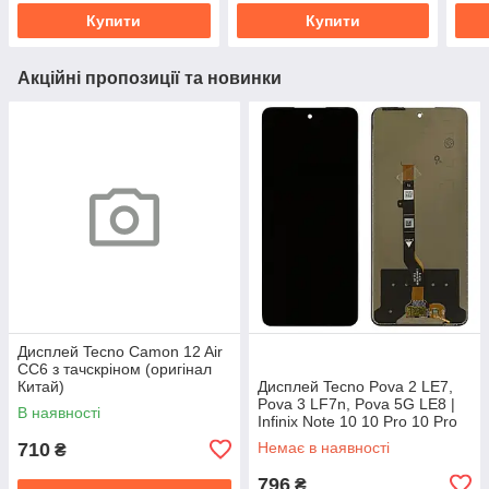
(AAAA)
Купити
Купити
Акційні пропозиції та новинки
Дисплей Tecno Camon 12 Air
CC6 з тачскріном (оригінал
Китай)
Дисплей Tecno Pova 2 LE7,
Pova 3 LF7n, Pova 5G LE8 |
В наявності
Infinix Note 10 10 Pro 10 Pro
NFC, Note 11 Pro 11s з
710
Немає в наявності
₴
тачскріном (оригінал
796
₴