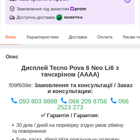
Замовлення під захистом
Доступна доставка
Опис
Характеристики
Доставка
Оплата
Умови п
Опис
Дисплей Tecno Pova 6 Neo Li6 з
тачскріном (AAAA)
:f09f939e:
Замовлення та консультації / Заказ
и консультации:
093 803 8868
068 209 8756
066
2523 273
✅ Гарантія / Гарантия:
30 днів / дней на перевірку згідно умов обміну
та повернення
Будь ласка, зберігайте оригінальну упаковку