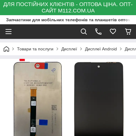
ДЛЯ ПОСТІЙНИХ КЛІЄНТІВ - ОПТОВА ЦІНА. ОПТ-
САЙТ M112.COM.UA
Запчастини для мобільних телефонів та планшетів оптом та
Товари та послуги
Дисплеї
Дисплеї Android
Диспл