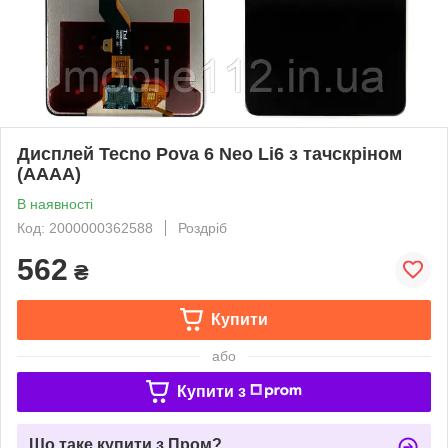
Дисплей Tecno Pova 6 Neo Li6 з тачскріном
(AAAA)
В наявності
Код: 2000000362588
Роздріб
562
₴
Купити
або
Купити з
Що таке купити з Пром?