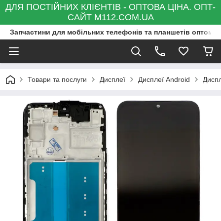
ДЛЯ ПОСТІЙНИХ КЛІЄНТІВ - ОПТОВА ЦІНА. ОПТ-
САЙТ M112.COM.UA
Запчастини для мобільних телефонів та планшетів оптом та
Товари та послуги
Дисплеї
Дисплеї Android
Дисп