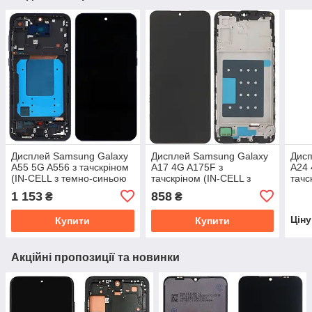
Дисплей Samsung Galaxy
Дисплей Samsung Galaxy
Дисп
A55 5G A556 з тачскріном
A17 4G A175F з
A24 
(IN-CELL з темно-синьою
тачскріном (IN-CELL з
тачс
рамкою)
рамкою)
Serv
1 153
858
₴
₴
Цін
Купити
Купити
Акційні пропозиції та новинки