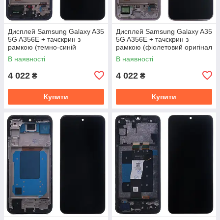
Дисплей Samsung Galaxy A35
Дисплей Samsung Galaxy A35
5G A356E + тачскрин з
5G A356E + тачскрин з
рамкою (темно-синій
рамкою (фіолетовий оригінал
оригінал OEM SP)
OEM SP)
В наявності
В наявності
4 022
4 022
₴
₴
Купити
Купити