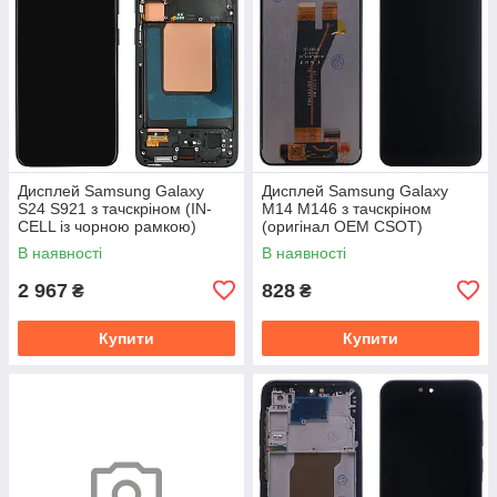
Дисплей Samsung Galaxy
Дисплей Samsung Galaxy
S24 S921 з тачскріном (IN-
M14 M146 з тачскріном
CELL із чорною рамкою)
(оригінал OEM CSOT)
В наявності
В наявності
2 967
828
₴
₴
Купити
Купити