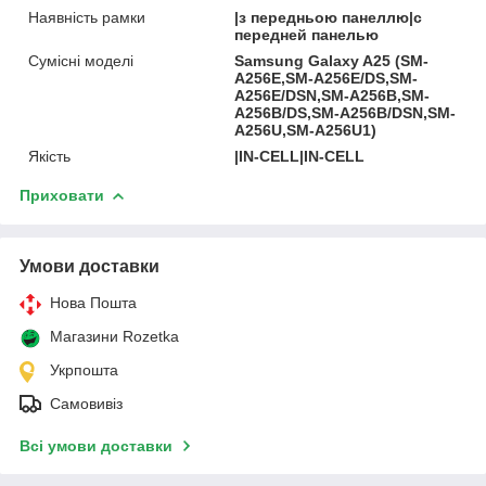
Наявність рамки
|з передньою панеллю|с
передней панелью
Сумісні моделі
Samsung Galaxy A25 (SM-
A256E,SM-A256E/DS,SM-
A256E/DSN,SM-A256B,SM-
A256B/DS,SM-A256B/DSN,SM-
A256U,SM-A256U1)
Якість
|IN-CELL|IN-CELL
Приховати
Умови доставки
Нова Пошта
Магазини Rozetka
Укрпошта
Самовивіз
Всі умови доставки