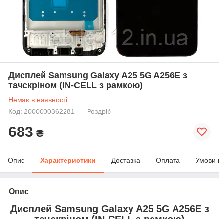
Дисплей Samsung Galaxy A25 5G A256E з
тачскріном (IN-CELL з рамкою)
Немає в наявності
Код: 2000000362281
Роздріб
683
₴
Опис
Характеристики
Доставка
Оплата
Умови 
Опис
Дисплей Samsung Galaxy A25 5G A256E з
тачскріном (IN-CELL з рамкою)