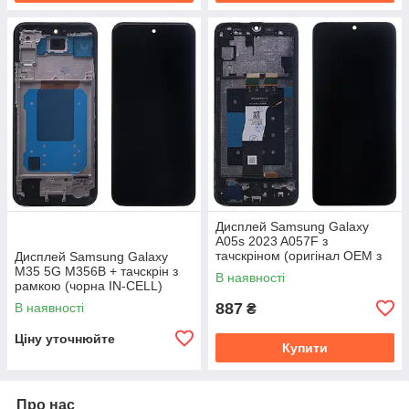
Дисплей Samsung Galaxy
A05s 2023 A057F з
тачскріном (оригінал OEM з
Дисплей Samsung Galaxy
рамкою)
M35 5G M356B + тачскрін з
В наявності
рамкою (чорна IN-CELL)
887
В наявності
₴
Ціну уточнюйте
Купити
Про нас