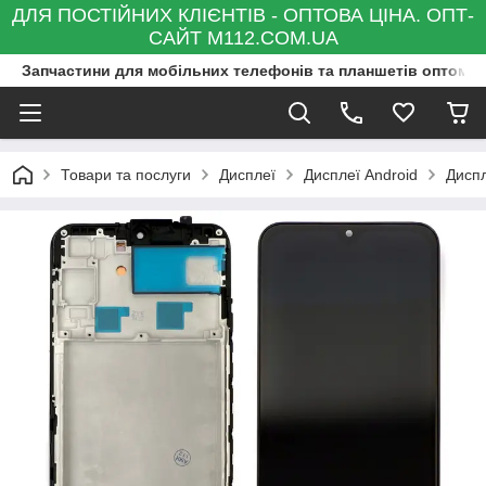
ДЛЯ ПОСТІЙНИХ КЛІЄНТІВ - ОПТОВА ЦІНА. ОПТ-
САЙТ M112.COM.UA
Запчастини для мобільних телефонів та планшетів оптом та
Товари та послуги
Дисплеї
Дисплеї Android
Дисп