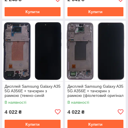
Купити
Купити
Дисплей Samsung Galaxy A35
Дисплей Samsung Galaxy A35
5G A356E + тачскрин з
5G A356E + тачскрин з
рамкою (темно-синій
рамкою (фіолетовий оригінал
оригінал OEM SP)
OEM SP)
В наявності
В наявності
4 022
4 022
₴
₴
Купити
Купити