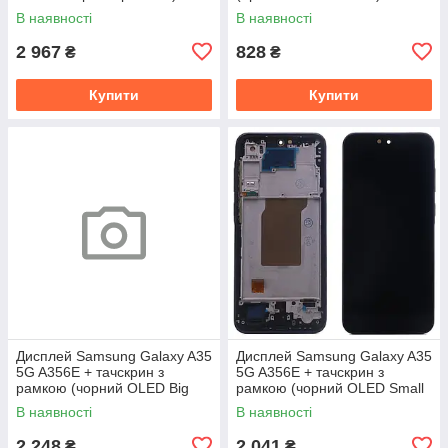
В наявності
В наявності
2 967
828
₴
₴
Купити
Купити
Дисплей Samsung Galaxy A35
Дисплей Samsung Galaxy A35
5G A356E + тачскрин з
5G A356E + тачскрин з
рамкою (чорний OLED Big
рамкою (чорний OLED Small
Glass)
Glass)
В наявності
В наявності
2 248
2 041
₴
₴