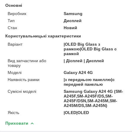
Основні
Виробник
Samsung
Тип
Дисплей
Стан
Новий
Користувальницькі характеристики
Варіант
|OLED Big Glass з
рамкою|OLED Big Glass с
рамкой
Вид запчастини або
| Дісплей | Дисплей
товару
Моделі
Galaxy A24 4G
Наявність рамки
|з передньою панеллю|с
передней панелью
Сумісні моделі
Samsung Galaxy A24 4G (SM-
A245F,SM-A245F/DS,SM-
A245F/DSN,SM-A245M,SM-
A245M/DS,SM-A245N)
Якість
|OLED|OLED
Приховати