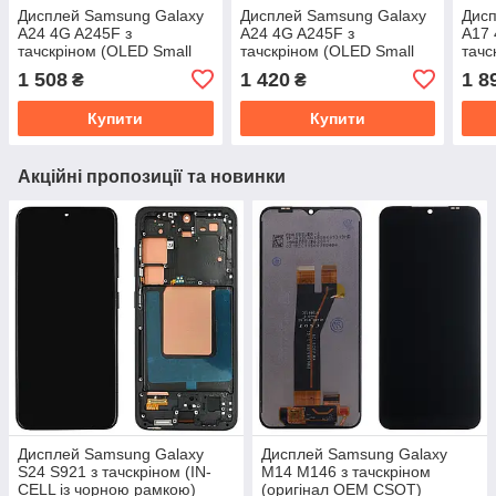
Дисплей Samsung Galaxy
Дисплей Samsung Galaxy
Дисп
A24 4G A245F з
A24 4G A245F з
A17 
тачскріном (OLED Small
тачскріном (OLED Small
тачс
Glass з рамкою)
Glass)
Glas
1 508
1 420
1 8
₴
₴
Купити
Купити
Акційні пропозиції та новинки
Дисплей Samsung Galaxy
Дисплей Samsung Galaxy
S24 S921 з тачскріном (IN-
M14 M146 з тачскріном
CELL із чорною рамкою)
(оригінал OEM CSOT)