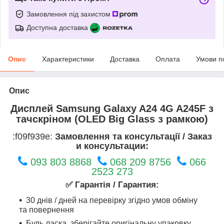
Замовлення під захистом
Доступна доставка
Опис
Характеристики
Доставка
Оплата
Умови п
Опис
Дисплей Samsung Galaxy A24 4G A245F з
тачскріном (OLED Big Glass з рамкою)
:f09f939e:
Замовлення та консультації / Заказ
и консультации:
093 803 8868
068 209 8756
066
2523 273
✅ Гарантія / Гарантия:
30 днів / дней на перевірку згідно умов обміну
та повернення
Будь ласка, зберігайте оригінальну упаковку