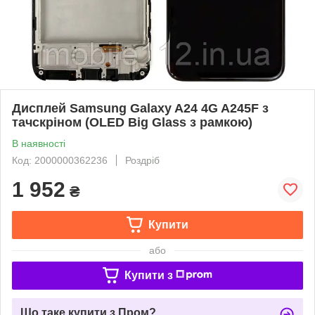
Дисплей Samsung Galaxy A24 4G A245F з
тачскріном (OLED Big Glass з рамкою)
В наявності
Код: 2000000362236
Роздріб
1 952
₴
Купити
або
Купити з
Що таке купити з Пром?