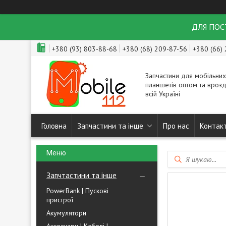
ДЛЯ ПОСТ
+380 (93) 803-88-68
+380 (68) 209-87-56
+380 (66)
Запчастини для мобільних
планшетів оптом та врозд
всій Україні
Головна
Запчастини та інше
Про нас
Контак
Запчтастини та інше
PowerBank | Пускові
пристрої
Акумулятори