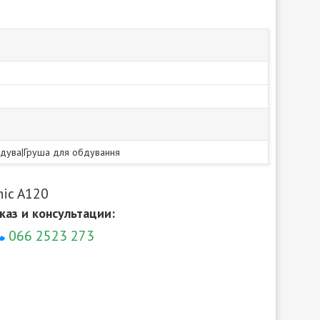
бдува|Груша для обдування
ic A120
каз и консультации:
066 2523 273