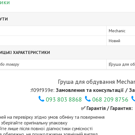
тики
БУТИ
Mechanic
Новий
ИЦЬКІ ХАРАКТЕРИСТИКИ
або товару
|Груша для о
Груша для обдування Mechan
:f09f939e:
Замовлення та консультації / За
093 803 8868
068 209 8756
✅ Гарантія / Гарантия:
ней на перевірку згідно умов обміну та повернення
 зберігайте оригінальну упаковку
те лише після повної діагностики сумісності
е обережно, не пошкоджуючи зовнішній вигляд