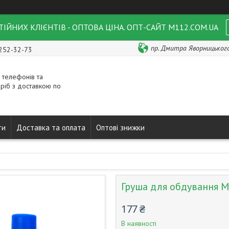
ІЙНИХ КЛІЄНТІВ - ОПТОВА ЦІНА. ОПТ-САЙТ M112.COM.UA
пр. Дмитра Яворницького 
 252-32-73
 телефонів та
ріб з доставкою по
ти
Доставка та оплата
Оптові знижки
Груша для обдування M
177 ₴
В наявності