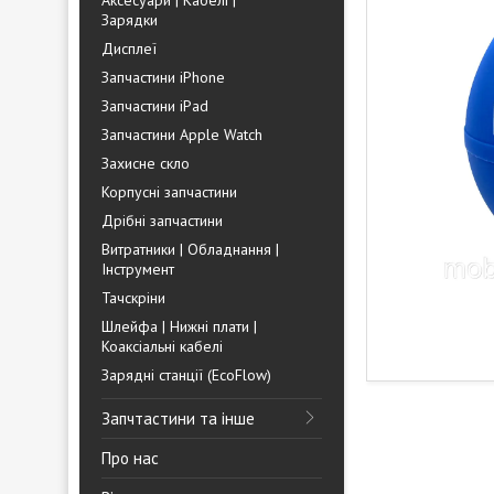
Аксесуари | Кабелі |
Зарядки
Дисплеї
Запчастини iPhone
Запчастини iPad
Запчастини Apple Watch
Захисне скло
Корпусні запчастини
Дрібні запчастини
Витратники | Обладнання |
Інструмент
Тачскріни
Шлейфа | Нижні плати |
Коаксіальні кабелі
Зарядні станції (EcoFlow)
Запчтастини та інше
Про нас