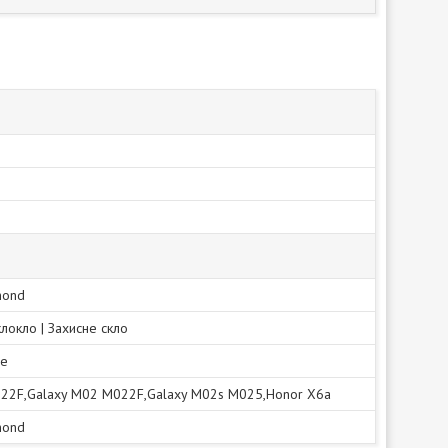
mond
клокло | Захисне скло
не
022F,Galaxy M02 M022F,Galaxy M02s M025,Honor X6a
mond