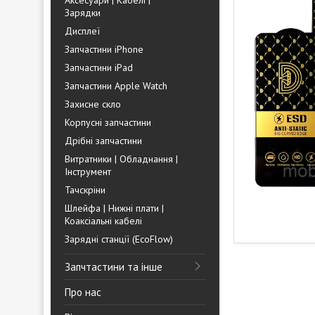
Аксесуари | Кабелі |
Зарядки
Дисплеї
Запчастини iPhone
Запчастини iPad
Запчастини Apple Watch
Захисне скло
Корпусні запчастини
Дрібні запчастини
Витратники | Обладнання |
Інструмент
Тачскріни
Шлейфа | Нижні плати |
Коаксіальні кабелі
Зарядні станції (EcoFlow)
Запчтастини та інше
Про нас