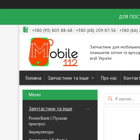
ДЛЯ ПОСТ
+380 (93) 803-88-68
+380 (68) 209-87-56
+380 (66)
Запчастини для мобільних
планшетів оптом та врозд
всій Україні
Головна
Запчастини та інше
Про нас
Контак
Запчтастини та інше
PowerBank | Пускові
пристрої
Акумулятори