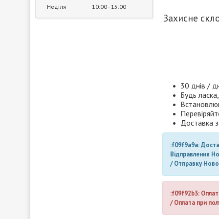
Неділя
10:00
15:00
Захисне скло
30 днів / д
Будь ласка,
Встановлюй
Перевіряйт
Доставка з
:f09f9a9a: Дост
Відправлення Н
/ Отправку Нов
:f09f92b3: Оплат
/ Оплата при пол