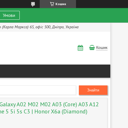
Кошик
Умови
(Карла Маркса) 65, офіс 500, Дніпро, Україна
Кошик
Знайти
Galaxy A02 M02 M02 A03 (Core) A03 A12
e 5 5i 5s C3 | Honor X6a (Diamond)