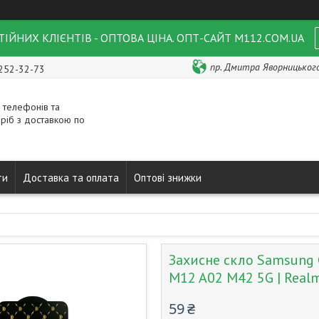
ІЙНИХ КЛІЄНТІВ - ОПТОВА ЦІНА. ОПТ-САЙТ M112.COM.UA
пр. Дмитра Яворницького 
 252-32-73
 телефонів та
ріб з доставкою по
ти
Доставка та оплата
Оптові знижки
Захисне скло Samsung 
M12 A02 M42 5G | Realm
59 ₴