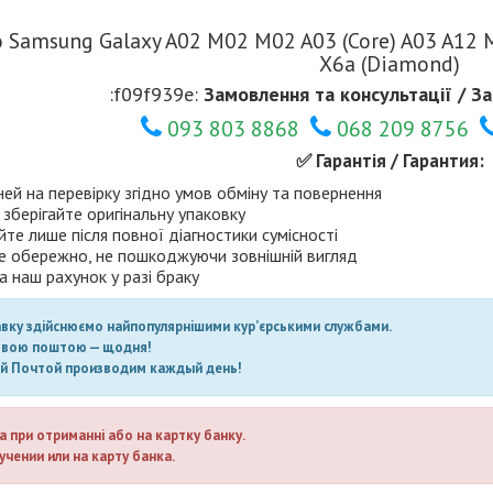
 Samsung Galaxy A02 M02 M02 A03 (Core) A03 A12 M
X6a (Diamond)
:f09f939e:
Замовлення та консультації / За
093 803 8868
068 209 8756
✅ Гарантія / Гарантия:
ней на перевірку згідно умов обміну та повернення
 зберігайте оригінальну упаковку
те лише після повної діагностики сумісності
е обережно, не пошкоджуючи зовнішній вигляд
а наш рахунок у разі браку
авку здійснюємо найпопулярнішими кур’єрськими службами.
овою поштою — щодня!
ой Почтой производим каждый день!
а при отриманні або на картку банку.
учении или на карту банка.