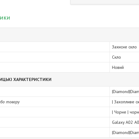
тики
Захисне скло
Скло
Новий
ИЦЬКІ ХАРАКТЕРИСТИКИ
|Diamond|Dia
або товару
| Захопливе с
| Чорне | чор
Galaxy A02 A
|Diamond|Dia