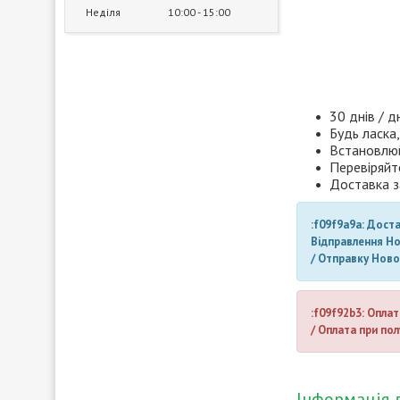
Неділя
10:00
15:00
30 днів / д
Будь ласка,
Встановлюй
Перевіряйт
Доставка з
:f09f9a9a: Дост
Відправлення Н
/ Отправку Нов
:f09f92b3: Оплат
/ Оплата при пол
Інформація 