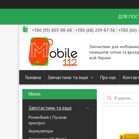
ДЛЯ ПОСТ
+380 (93) 803-88-68
+380 (68) 209-87-56
+380 (66)
Запчастини для мобільних
планшетів оптом та врозд
всій Україні
Головна
Запчастини та інше
Про нас
Контак
Запчтастини та інше
PowerBank | Пускові
пристрої
Акумулятори