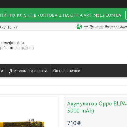
ІЙНИХ КЛІЄНТІВ - ОПТОВА ЦІНА. ОПТ-САЙТ M112.COM.UA
пр. Дмитра Яворницького 
 252-32-73
 телефонів та
ріб з доставкою по
ти
Доставка та оплата
Оптові знижки
Акумулятор Oppo BLPA
5000 mAh)
710 ₴