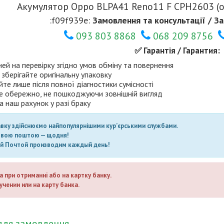
Акумулятор Oppo BLPA41 Reno11 F CPH2603 (о
:f09f939e:
Замовлення та консультації / За
093 803 8868
068 209 8756
✅ Гарантія / Гарантия:
ней на перевірку згідно умов обміну та повернення
 зберігайте оригінальну упаковку
те лише після повної діагностики сумісності
е обережно, не пошкоджуючи зовнішній вигляд
а наш рахунок у разі браку
авку здійснюємо найпопулярнішими кур’єрськими службами.
овою поштою — щодня!
ой Почтой производим каждый день!
а при отриманні або на картку банку.
учении или на карту банка.
для замовлення