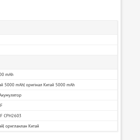
00 mAh
тай 5000 mAh| оригінал Китай 5000 mAh
|Акумулятор
 F
 F CPH2603
тай| оригланлан Китай