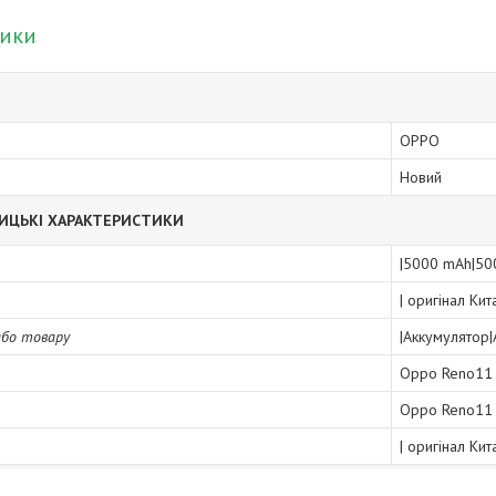
тики
OPPO
Новий
ИЦЬКІ ХАРАКТЕРИСТИКИ
|5000 mAh|50
| оригінал Ки
або товару
|Аккумулятор
Oppo Reno11
Oppo Reno11
| оригінал Ки