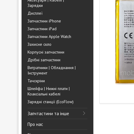
Аксесуари | Кабелі |
Зарядки
Дисплеї
Запчастини iPhone
Запчастини iPad
Запчастини Apple Watch
Захисне скло
Корпусні запчастини
Дрібні запчастини
Витратники | Обладнання |
Інструмент
Тачскріни
Шлейфа | Нижні плати |
Коаксіальні кабелі
Зарядні станції (EcoFlow)
Запчтастини та інше
Про нас