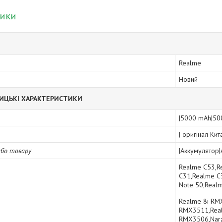
тики
Realme
Новий
ИЦЬКІ ХАРАКТЕРИСТИКИ
|5000 mAh|50
| оригінал Ки
або товару
|Аккумулятор
Realme C53,R
C31,Realme C
Note 50,Realm
Realme 8i RM
RMX3511,Real
RMX3506,Nar