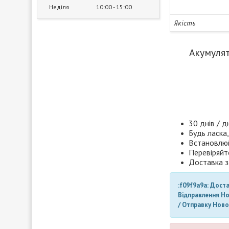
Неділя
10:00
15:00
Якість
Акумулят
30 днів / д
Будь ласка,
Встановлюй
Перевіряйт
Доставка з
:f09f9a9a: Дост
Відправлення Н
/ Отправку Нов