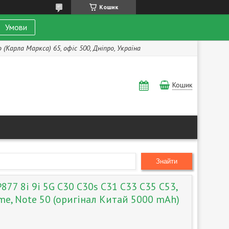
Кошик
Умови
(Карла Маркса) 65, офіс 500, Дніпро, Україна
Кошик
Знайти
77 8i 9i 5G C30 C30s C31 C33 C35 C53,
ime, Note 50 (оригінал Китай 5000 mAh)