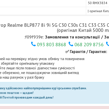
50 RMX3834
| оригінал Ки
ор Realme BLP877 8i 9i 5G C30 C30s C31 C33 C35 C5
(оригінал Китай 5000 m
:f09f939e:
Замовлення та консультації / За
093 803 8868
068 209 8756
✅ Гарантія / Гарантия:
ней на перевірку згідно умов обміну та повернення
 зберігайте оригінальну упаковку
те лише після повної діагностики сумісності
е обережно, не пошкоджуючи зовнішній вигляд
а наш рахунок у разі браку
авку здійснюємо найпопулярнішими кур’єрськими службами.
овою поштою — щодня!
ой Почтой производим каждый день!