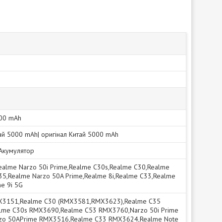
00 mAh
тай 5000 mAh| оригінал Китай 5000 mAh
|Акумулятор
ealme Narzo 50i Prime,Realme C30s,Realme C30,Realme
35,Realme Narzo 50A Prime,Realme 8i,Realme C33,Realme
e 9i 5G
X3151,Realme C30 (RMX3581,RMX3623),Realme C35
me C30s RMX3690,Realme C53 RMX3760,Narzo 50i Prime
zo 50APrime RMX3516,Realme C33 RMX3624,Realme Note