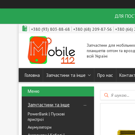
ДЛЯ ПОСТ
+380 (93) 803-88-68
+380 (68) 209-87-56
+380 (66)
Запчастини для мобільних
планшетів оптом та врозд
всій Україні
Головна
Запчастини та інше
Про нас
Контак
Запчтастини та інше
PowerBank | Пускові
пристрої
Акумулятори