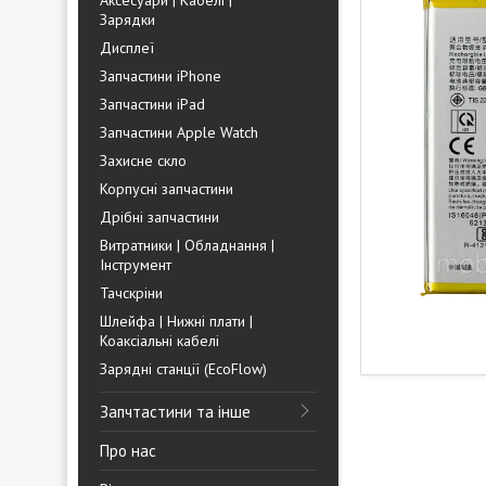
Аксесуари | Кабелі |
Зарядки
Дисплеї
Запчастини iPhone
Запчастини iPad
Запчастини Apple Watch
Захисне скло
Корпусні запчастини
Дрібні запчастини
Витратники | Обладнання |
Інструмент
Тачскріни
Шлейфа | Нижні плати |
Коаксіальні кабелі
Зарядні станції (EcoFlow)
Запчтастини та інше
Про нас