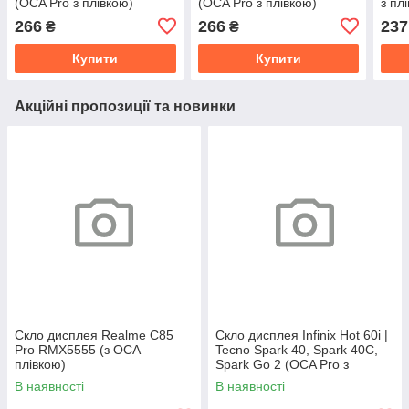
(OCA Pro з плівкою)
(OCA Pro з плівкою)
з пл
266
266
237
₴
₴
Купити
Купити
Акційні пропозиції та новинки
Скло дисплея Realme C85
Скло дисплея Infinix Hot 60i |
Pro RMX5555 (з OCA
Tecno Spark 40, Spark 40C,
плівкою)
Spark Go 2 (OCA Pro з
плівкою)
В наявності
В наявності