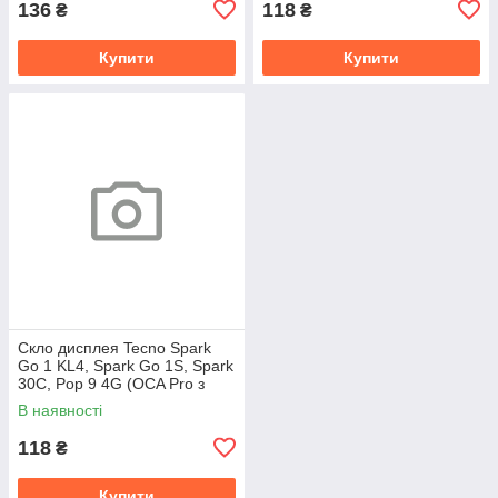
136
118
₴
₴
Купити
Купити
Скло дисплея Tecno Spark
Go 1 KL4, Spark Go 1S, Spark
30C, Pop 9 4G (OCA Pro з
плівкою)
В наявності
118
₴
Купити