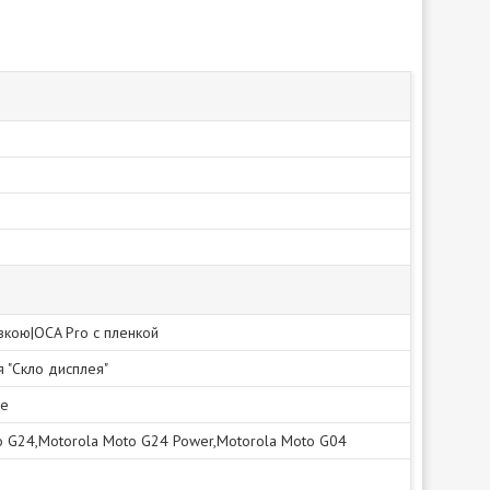
івкою|OCA Pro с пленкой
я "Скло дисплея"
не
o G24,Motorola Moto G24 Power,Motorola Moto G04