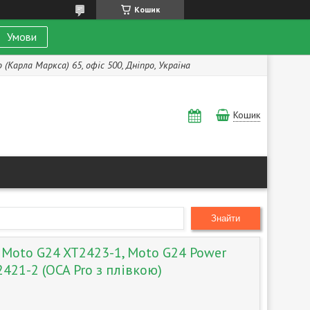
Кошик
Умови
(Карла Маркса) 65, офіс 500, Дніпро, Україна
Кошик
Знайти
 Moto G24 XT2423-1, Moto G24 Power
421-2 (OCA Pro з плівкою)