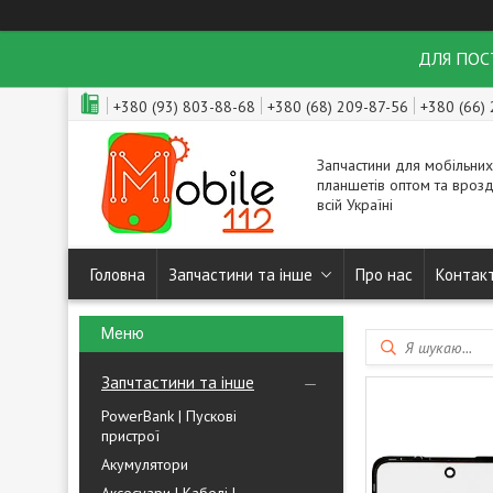
ДЛЯ ПОСТ
+380 (93) 803-88-68
+380 (68) 209-87-56
+380 (66)
Запчастини для мобільних
планшетів оптом та врозд
всій Україні
Головна
Запчастини та інше
Про нас
Контак
Запчтастини та інше
PowerBank | Пускові
пристрої
Акумулятори