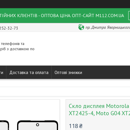
ІЙНИХ КЛІЄНТІВ - ОПТОВА ЦІНА. ОПТ-САЙТ M112.COM.UA
пр. Дмитра Яворницького 
 252-32-73
 телефонів та
ріб з доставкою по
ти
Доставка та оплата
Оптові знижки
Скло дисплея Motorola
XT2425-4, Moto G04 XT2
118 ₴