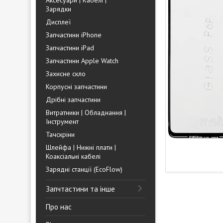
Аксесуари | Кабелі |
Зарядки
Дисплеї
Запчастини iPhone
Запчастини iPad
Запчастини Apple Watch
Захисне скло
Корпусні запчастини
Дрібні запчастини
Витратники | Обладнання |
Інструмент
Тачскріни
Шлейфа | Нижні плати |
Коаксіальні кабелі
Зарядні станції (EcoFlow)
Запчтастини та інше
Про нас