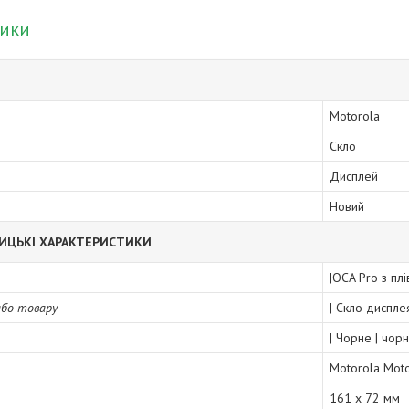
тики
Motorola
Скло
Дисплей
Новий
ИЦЬКІ ХАРАКТЕРИСТИКИ
|OCA Pro з пл
або товару
| Скло диспле
| Чорне | чор
Motorola Mot
161 x 72 мм