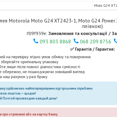
Moto G24 XT
лея Motorola Moto G24 XT2423-1, Moto G24 Power 
плівкою)
:f09f939e:
Замовлення та консультації / За
093 803 8868
068 209 8756
✅ Гарантія / Гарантия:
ней на перевірку згідно умов обміну та повернення
 зберігайте оригінальну упаковку
те лише після повної діагностики сумісності
е обережно, не пошкоджуючи зовнішній вигляд
а наш рахунок у разі браку
авку здійснюємо найпопулярнішими кур’єрськими службами.
овою поштою — щодня!
ой Почтой производим каждый день!
а при отриманні або на картку банку.