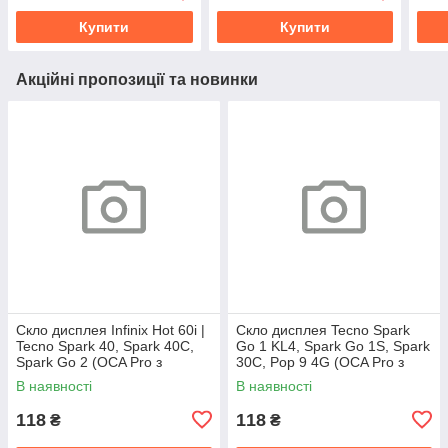
Купити
Купити
Акційні пропозиції та новинки
Скло дисплея Infinix Hot 60i |
Скло дисплея Tecno Spark
Tecno Spark 40, Spark 40C,
Go 1 KL4, Spark Go 1S, Spark
Spark Go 2 (OCA Pro з
30C, Pop 9 4G (OCA Pro з
плівкою)
плівкою)
В наявності
В наявності
118
118
₴
₴