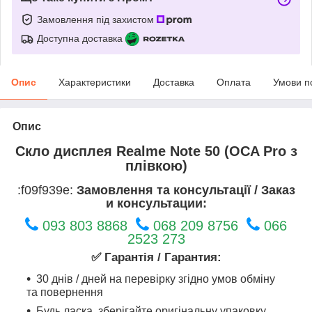
Замовлення під захистом
Доступна доставка
Опис
Характеристики
Доставка
Оплата
Умови п
Опис
Скло дисплея Realme Note 50 (OCA Pro з
плівкою)
:f09f939e:
Замовлення та консультації / Заказ
и консультации:
093 803 8868
068 209 8756
066
2523 273
✅ Гарантія / Гарантия:
30 днів / дней на перевірку згідно умов обміну
та повернення
Будь ласка, зберігайте оригінальну упаковку