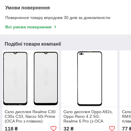
Умови повернення
Повернення товару впродовж 30 днів за домовленістю
Всі умови повернення
Подібні товари компанії
Скло дисплея Realme C30
Скло дисплея Oppo A92s,
Скло
C30s C33, Narzo 50i Prime
Oppo Reno 4 Z 5G;
RMX3
(OCA Pro з плівкою)
Realme 6 Pro (з OCA
плів
плівкою)
118
32
77
₴
₴