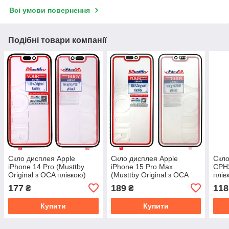
Всі умови повернення
Подібні товари компанії
Скло дисплея Apple
Скло дисплея Apple
Скло
iPhone 14 Pro (Musttby
iPhone 15 Pro Max
CPH2
Original з OCA плівкою)
(Musttby Original з OCA
плів
плівкою)
177
189
118
₴
₴
Купити
Купити