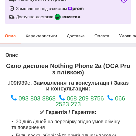
Замовлення під захистом
Доступна доставка
Опис
Характеристики
Доставка
Оплата
Умови п
Опис
Скло дисплея Nothing Phone 2a (OCA Pro
з плівкою)
:f09f939e:
Замовлення та консультації / Заказ
и консультации:
093 803 8868
068 209 8756
066
2523 273
✅ Гарантія / Гарантия:
30 днів / дней на перевірку згідно умов обміну
та повернення
Будь ласка, зберігайте оригінальну упаковку