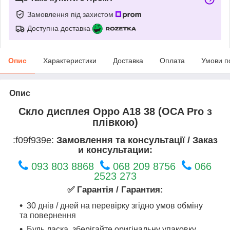
Замовлення під захистом
Доступна доставка
Опис
Характеристики
Доставка
Оплата
Умови п
Опис
Скло дисплея Oppo A18 38 (OCA Pro з
плівкою)
:f09f939e:
Замовлення та консультації / Заказ
и консультации:
093 803 8868
068 209 8756
066
2523 273
✅ Гарантія / Гарантия:
30 днів / дней на перевірку згідно умов обміну
та повернення
Будь ласка, зберігайте оригінальну упаковку