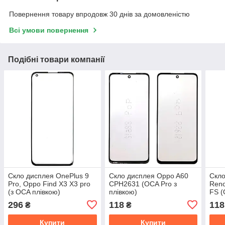
Повернення товару впродовж 30 днів за домовленістю
Всі умови повернення
Подібні товари компанії
Скло дисплея OnePlus 9
Скло дисплея Oppo A60
Скло
Pro, Oppo Find X3 X3 pro
CPH2631 (OCA Pro з
Reno
(з OCA плівкою)
плівкою)
FS (
296
118
118
₴
₴
Купити
Купити