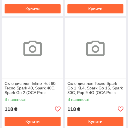
Купити
Купити
Скло дисплея Infinix Hot 60i |
Скло дисплея Tecno Spark
Tecno Spark 40, Spark 40C,
Go 1 KL4, Spark Go 1S, Spark
Spark Go 2 (OCA Pro з
30C, Pop 9 4G (OCA Pro з
плівкою)
плівкою)
В наявності
В наявності
118
118
₴
₴
Купити
Купити