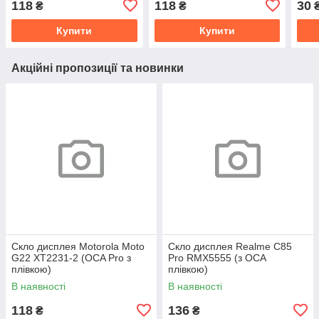
118
118
30
₴
₴
(OCA Pro з плівкою)
Pro з плівкою)
Купити
Купити
Акційні пропозиції та новинки
Скло дисплея Motorola Moto
Скло дисплея Realme C85
G22 XT2231-2 (OCA Pro з
Pro RMX5555 (з OCA
плівкою)
плівкою)
В наявності
В наявності
118
136
₴
₴