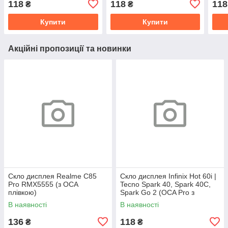
118
118
118
₴
₴
Купити
Купити
Акційні пропозиції та новинки
Скло дисплея Realme C85
Скло дисплея Infinix Hot 60i |
Pro RMX5555 (з OCA
Tecno Spark 40, Spark 40C,
плівкою)
Spark Go 2 (OCA Pro з
плівкою)
В наявності
В наявності
136
118
₴
₴