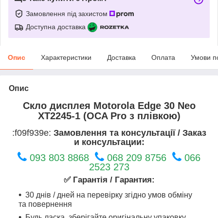
Замовлення під захистом
Доступна доставка
Опис
Характеристики
Доставка
Оплата
Умови п
Опис
Скло дисплея Motorola Edge 30 Neo
XT2245-1 (OCA Pro з плівкою)
:f09f939e:
Замовлення та консультації / Заказ
и консультации:
093 803 8868
068 209 8756
066
2523 273
✅ Гарантія / Гарантия:
30 днів / дней на перевірку згідно умов обміну
та повернення
Будь ласка, зберігайте оригінальну упаковку