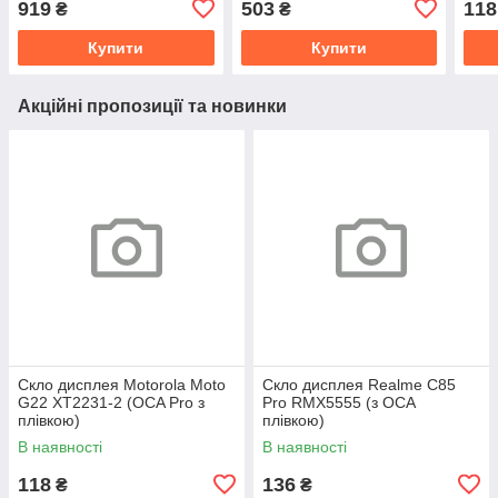
919
503
118
₴
₴
Купити
Купити
Акційні пропозиції та новинки
Скло дисплея Motorola Moto
Скло дисплея Realme C85
G22 XT2231-2 (OCA Pro з
Pro RMX5555 (з OCA
плівкою)
плівкою)
В наявності
В наявності
118
136
₴
₴