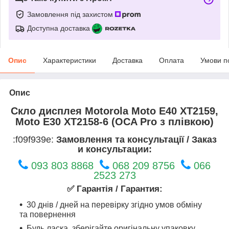
Замовлення під захистом
Доступна доставка
Опис
Характеристики
Доставка
Оплата
Умови п
Опис
Скло дисплея Motorola Moto E40 XT2159,
Moto E30 XT2158-6 (OCA Pro з плівкою)
:f09f939e:
Замовлення та консультації / Заказ
и консультации:
093 803 8868
068 209 8756
066
2523 273
✅ Гарантія / Гарантия:
30 днів / дней на перевірку згідно умов обміну
та повернення
Будь ласка, зберігайте оригінальну упаковку