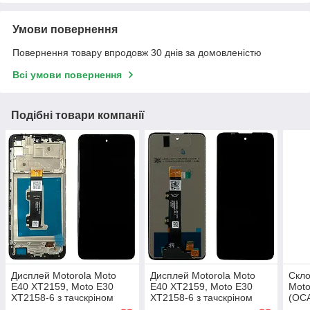
Умови повернення
Повернення товару впродовж 30 днів за домовленістю
Всі умови повернення
Подібні товари компанії
Дисплей Motorola Moto
Дисплей Motorola Moto
Скло
E40 XT2159, Moto E30
E40 XT2159, Moto E30
Moto
XT2158-6 з тачскріном
XT2158-6 з тачскріном
(OCA
(оригинал Китай с рамкой)
(AAAA)