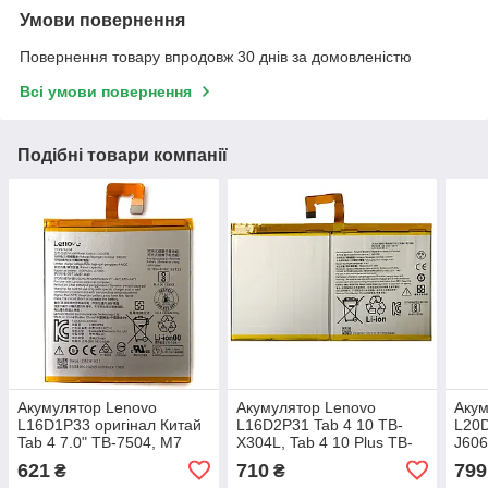
Умови повернення
Повернення товару впродовж 30 днів за домовленістю
Всі умови повернення
Подібні товари компанії
Акумулятор Lenovo
Акумулятор Lenovo
Акум
L16D1P33 оригінал Китай
L16D2P31 Tab 4 10 TB-
L20D
Tab 4 7.0" TB-7504, M7
X304L, Tab 4 10 Plus TB-
J606
7.0" TB-7305 3500 mAh
X704F, Tab P10 TB-X705
TB35
621
710
799
₴
₴
(оригінал Китай 7000
3rd 