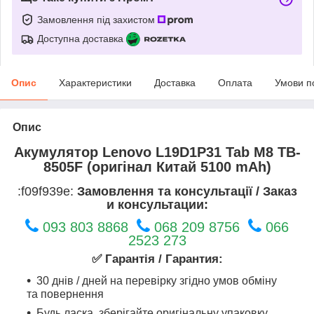
Замовлення під захистом
Доступна доставка
Опис
Характеристики
Доставка
Оплата
Умови п
Опис
Акумулятор Lenovo L19D1P31 Tab M8 TB-
8505F (оригінал Китай 5100 mAh)
:f09f939e:
Замовлення та консультації / Заказ
и консультации:
093 803 8868
068 209 8756
066
2523 273
✅ Гарантія / Гарантия:
30 днів / дней на перевірку згідно умов обміну
та повернення
Будь ласка, зберігайте оригінальну упаковку