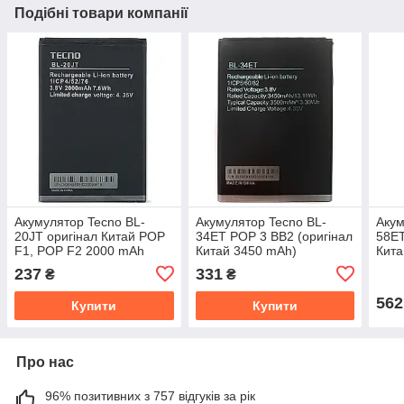
Подібні товари компанії
Акумулятор Tecno BL-
Акумулятор Tecno BL-
Акум
20JT оригінал Китай POP
34ET POP 3 BB2 (оригінал
58ET
F1, POP F2 2000 mAh
Китай 3450 mAh)
Кита
Розпродаж
237
331
₴
₴
562
Купити
Купити
Про нас
96% позитивних з 757 відгуків за рік