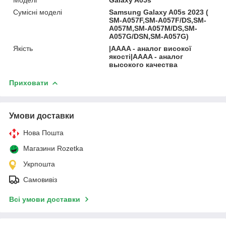
Сумісні моделі
Samsung Galaxy A05s 2023 (
SM-A057F,SM-A057F/DS,SM-
A057M,SM-A057M/DS,SM-
A057G/DSN,SM-A057G)
Якість
|AAAA - аналог високої
якості|AAAA - аналог
высокого качества
Приховати
Умови доставки
Нова Пошта
Магазини Rozetka
Укрпошта
Самовивіз
Всі умови доставки