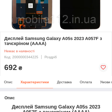
Дисплей Samsung Galaxy A05s 2023 A057F з
тачскріном (AAAA)
Немає в наявності
Код: 2000000344225
Роздріб
692
₴
Опис
Характеристики
Доставка
Оплата
Умови 
Опис
Дисплей Samsung Galaxy A05s 2023
A057F з тачскріном (AAAA)