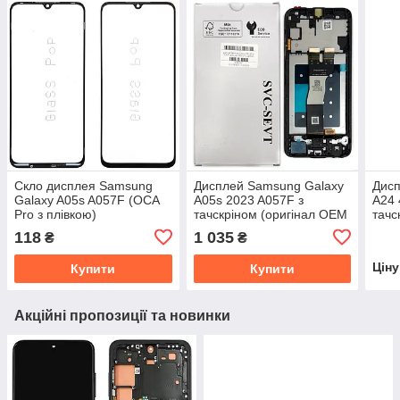
Скло дисплея Samsung
Дисплей Samsung Galaxy
Дисп
Galaxy A05s A057F (OCA
A05s 2023 A057F з
A24 
Pro з плівкою)
тачскріном (оригінал OEM
тачс
SP з рамкою)
Serv
118
1 035
₴
₴
Цін
Купити
Купити
Акційні пропозиції та новинки