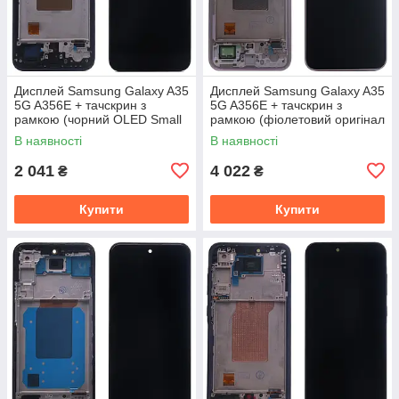
Дисплей Samsung Galaxy A35
Дисплей Samsung Galaxy A35
5G A356E + тачскрин з
5G A356E + тачскрин з
рамкою (чорний OLED Small
рамкою (фіолетовий оригінал
Glass)
OEM SP)
В наявності
В наявності
2 041
4 022
₴
₴
Купити
Купити