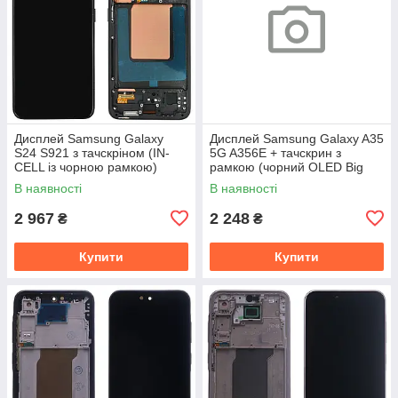
Дисплей Samsung Galaxy
Дисплей Samsung Galaxy A35
S24 S921 з тачскріном (IN-
5G A356E + тачскрин з
CELL із чорною рамкою)
рамкою (чорний OLED Big
Glass)
В наявності
В наявності
2 967
2 248
₴
₴
Купити
Купити