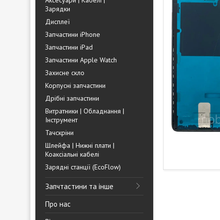
Аксесуари | Кабелі |
Зарядки
Дисплеї
Запчастини iPhone
Запчастини iPad
Запчастини Apple Watch
Захисне скло
Корпусні запчастини
Дрібні запчастини
Витратники | Обладнання |
Інструмент
Тачскріни
Шлейфа | Нижні плати |
Коаксіальні кабелі
Зарядні станції (EcoFlow)
Запчтастини та інше
Про нас