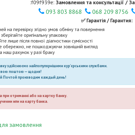
:f09f939e:
Замовлення та консультації / За
093 803 8868
068 209 8756
✅ Гарантія / Гарантия:
ней на перевірку згідно умов обміну та повернення
 зберігайте оригінальну упаковку
те лише після повної діагностики сумісності
е обережно, не пошкоджуючи зовнішній вигляд
а наш рахунок у разі браку
авку здійснюємо найпопулярнішими кур’єрськими службами.
овою поштою — щодня!
ой Почтой производим каждый день!
а при отриманні або на картку банку.
учении или на карту банка.
для замовлення