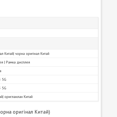
нал Китай| чорна оригінал Китай
ея | Рамка дисплея
а
3 5G
3 5G
тай| оригланлан Китай
чорна оригінал Китай)