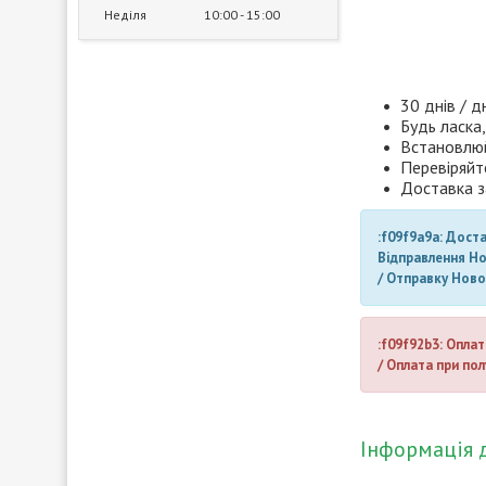
Неділя
10:00
15:00
30 днів / д
Будь ласка,
Встановлюй
Перевіряйт
Доставка з
:f09f9a9a: Дост
Відправлення Н
/ Отправку Нов
:f09f92b3: Оплат
/ Оплата при пол
Інформація 