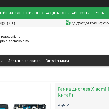
ІЙНИХ КЛІЄНТІВ - ОПТОВА ЦІНА. ОПТ-САЙТ M112.COM.UA
пр. Дмитра Яворницького 
 252-32-73
 телефонів та
ріб з доставкою по
ти
Доставка та оплата
Оптові знижки
Рамка дисплея Xiaomi 
Китай)
355 ₴