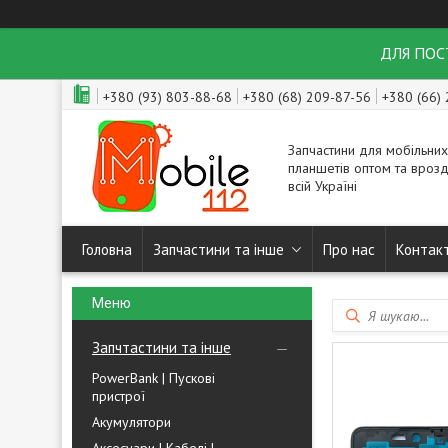
ДЛЯ ПОСТ
+380 (93) 803-88-68
+380 (68) 209-87-56
+380 (66)
Запчастини для мобільних
планшетів оптом та врозд
всій Україні
Головна
Запчастини та інше
Про нас
Контак
Запчтастини та інше
PowerBank | Пускові
пристрої
Акумулятори