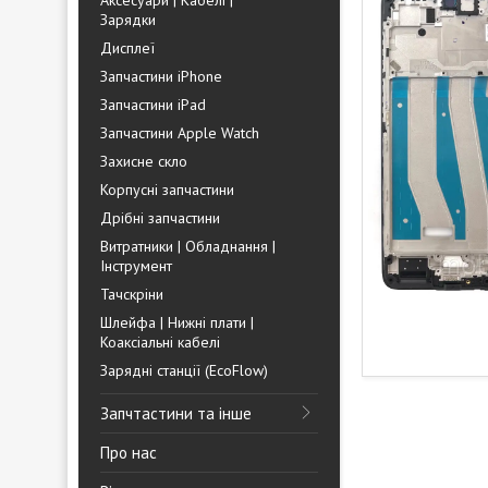
Аксесуари | Кабелі |
Зарядки
Дисплеї
Запчастини iPhone
Запчастини iPad
Запчастини Apple Watch
Захисне скло
Корпусні запчастини
Дрібні запчастини
Витратники | Обладнання |
Інструмент
Тачскріни
Шлейфа | Нижні плати |
Коаксіальні кабелі
Зарядні станції (EcoFlow)
Запчтастини та інше
Про нас