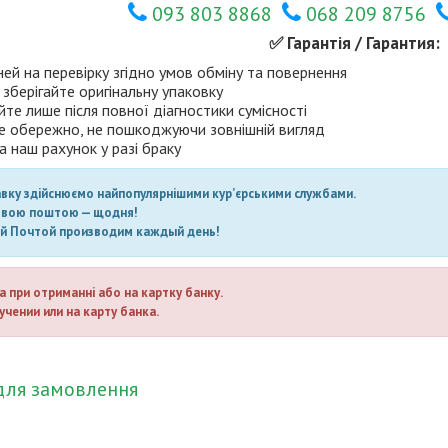
093 803 8868
068 209 8756
✅ Гарантія / Гарантия:
ней на перевірку згідно умов обміну та повернення
 зберігайте оригінальну упаковку
те лише після повної діагностики сумісності
е обережно, не пошкоджуючи зовнішній вигляд
а наш рахунок у разі браку
авку здійснюємо найпопулярнішими кур’єрськими службами.
овою поштою — щодня!
ой Почтой производим каждый день!
а при отриманні або на картку банку.
учении или на карту банка.
для замовлення