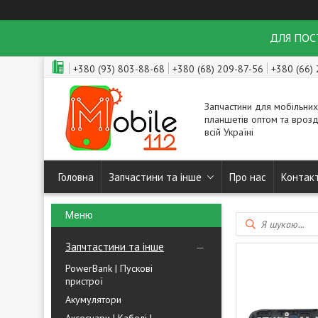
ДЛЯ ПОСТ
+380 (93) 803-88-68
+380 (68) 209-87-56
+380 (66)
Запчастини для мобільних
планшетів оптом та врозд
всій Україні
Головна
Запчастини та інше
Про нас
Контак
Запчтастини та інше
PowerBank | Пускові
пристрої
Акумулятори