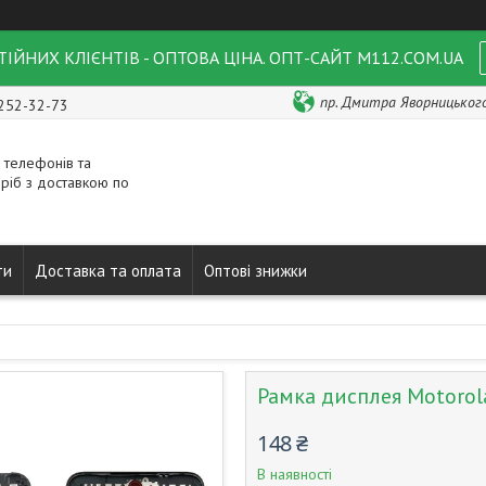
ІЙНИХ КЛІЄНТІВ - ОПТОВА ЦІНА. ОПТ-САЙТ M112.COM.UA
пр. Дмитра Яворницького 
 252-32-73
 телефонів та
ріб з доставкою по
ти
Доставка та оплата
Оптові знижки
Рамка дисплея Motorol
148 ₴
В наявності