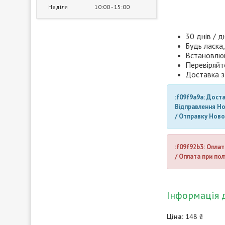
Неділя
10:00
15:00
30 днів / д
Будь ласка,
Встановлюй
Перевіряйт
Доставка з
:f09f9a9a: Дост
Відправлення Н
/ Отправку Нов
:f09f92b3: Оплат
/ Оплата при пол
Інформація 
Ціна:
148 ₴