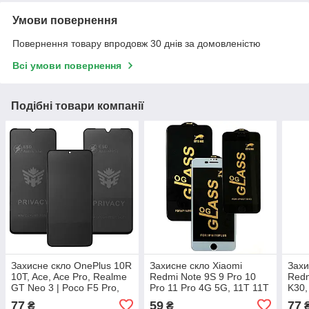
Умови повернення
Повернення товару впродовж 30 днів за домовленістю
Всі умови повернення
Подібні товари компанії
Захисне скло OnePlus 10R
Захисне скло Xiaomi
Захи
10T, Ace, Ace Pro, Realme
Redmi Note 9S 9 Pro 10
Redm
GT Neo 3 | Poco F5 Pro,
Pro 11 Pro 4G 5G, 11T 11T
K30,
Redmi K60 K60 Pro, Redmi
Pro, Redmi K30, Poco F2
10 P
77
59
77
₴
₴