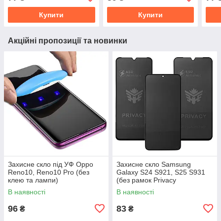
Note 13 4G (ESD Privacy
Pro X2 X3 | Galaxy A71
3V, 
M51 (OG Full
Opp
Купити
Купити
Акційні пропозиції та новинки
Захисне скло під УФ Oppo
Захисне скло Samsung
Reno10, Reno10 Pro (без
Galaxy S24 S921, S25 S931
клею та лампи)
(без рамок Privacy
антишпигун)
В наявності
В наявності
96
83
₴
₴