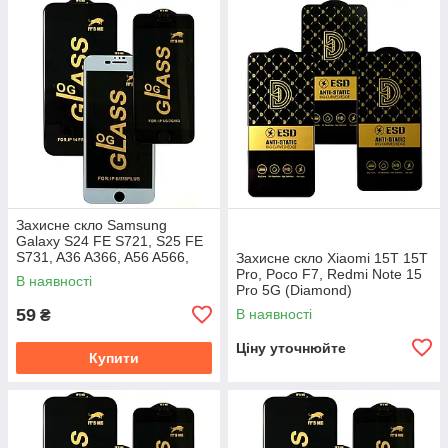
Захисне скло Samsung
Galaxy S24 FE S721, S25 FE
S731, A36 A366, A56 A566,
Захисне скло Xiaomi 15T 15T
M56 M566 (Full Glue)
Pro, Poco F7, Redmi Note 15
В наявності
Pro 5G (Diamond)
59
В наявності
₴
Ціну уточнюйте
Купити