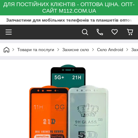
ДЛЯ ПОСТІЙНИХ КЛІЄНТІВ - ОПТОВА ЦІНА. ОПТ-
САЙТ M112.COM.UA
Запчастини для мобільних телефонів та планшетів оптом та
Товари та послуги
Захисне скло
Скло Android
Зах