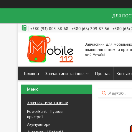
ДЛЯ ПОСТ
+380 (93) 803-88-68
+380 (68) 209-87-56
+380 (66)
Запчастини для мобільних
планшетів оптом та врозд
всій Україні
Головна
Запчастини та інше
Про нас
Контак
Запчтастини та інше
PowerBank | Пускові
пристрої
Акумулятори