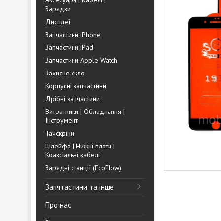
Аксесуари | Кабелі |
Зарядки
Дисплеї
Запчастини iPhone
Запчастини iPad
Запчастини Apple Watch
Захисне скло
Корпусні запчастини
Дрібні запчастини
Витратники | Обладнання |
Інструмент
Тачскріни
Шлейфа | Нижні плати |
Коаксіальні кабелі
Зарядні станції (EcoFlow)
Запчтастини та інше
Про нас