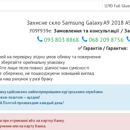
|19D Full Glue
Захисне скло Samsung Galaxy A9 2018 A9
:f09f939e:
Замовлення та консультації / За
093 803 8868
068 209 8756
✅ Гарантія / Гарантия:
ней на перевірку згідно умов обміну та повернення
 зберігайте оригінальну упаковку
те лише після повної діагностики сумісності
е обережно, не пошкоджуючи зовнішній вигляд
а наш рахунок у разі браку
авку здійснюємо найпопулярнішими кур’єрськими службами.
овою поштою — щодня!
ой Почтой производим каждый день!
а при отриманні або на картку банку.
учении или на карту банка.