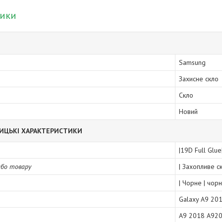
тики
Samsung
Захисне скло
Скло
Новий
ИЦЬКІ ХАРАКТЕРИСТИКИ
|19D Full Glue
або товару
| Захопливе с
| Чорне | чор
Galaxy A9 20
A9 2018 A92