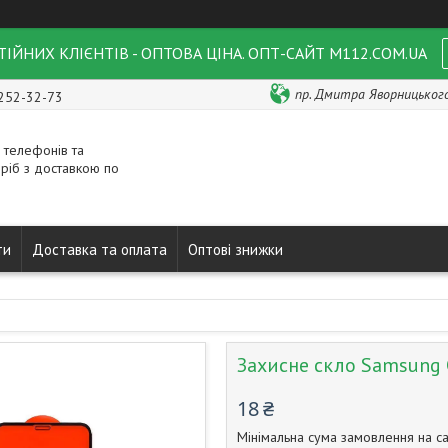
ІЙНИХ КЛІЄНТІВ - ОПТОВА ЦІНА. ОПТ-САЙТ M112.COM.UA
пр. Дмитра Яворницького 
 252-32-73
 телефонів та
ріб з доставкою по
ти
Доставка та оплата
Оптові знижки
Захисне скло Samsung G
18 ₴
Мінімальна сума замовлення на са