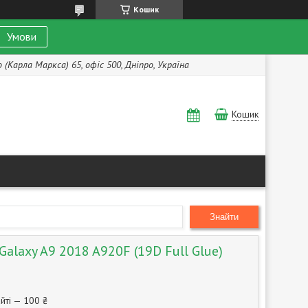
Кошик
Умови
(Карла Маркса) 65, офіс 500, Дніпро, Україна
Кошик
Знайти
alaxy A9 2018 A920F (19D Full Glue)
йті — 100 ₴