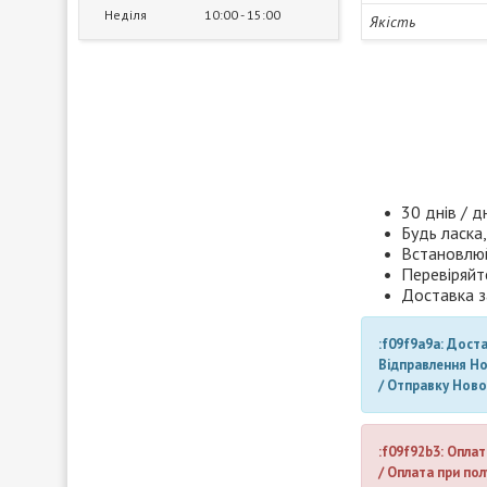
Неділя
10:00
15:00
Якість
30 днів / д
Будь ласка,
Встановлюй
Перевіряйт
Доставка з
:f09f9a9a: Дост
Відправлення Н
/ Отправку Нов
:f09f92b3: Оплат
/ Оплата при пол