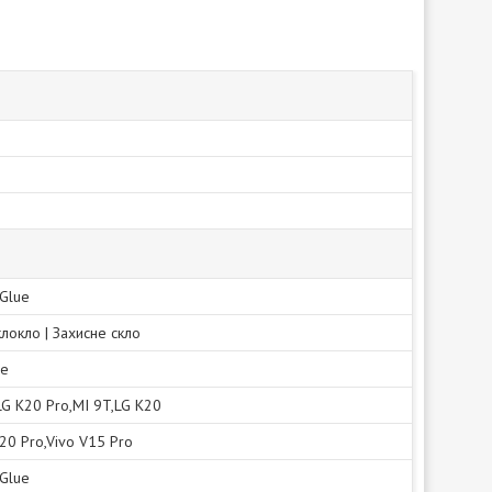
 Glue
клокло | Захисне скло
не
LG K20 Pro,MI 9T,LG K20
20 Pro,Vivo V15 Pro
 Glue