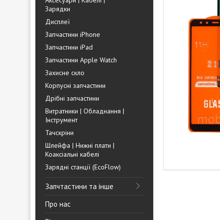
Аксесуари | Кабелі |
Зарядки
Дисплеї
Запчастини iPhone
Запчастини iPad
Запчастини Apple Watch
Захисне скло
Корпусні запчастини
Дрібні запчастини
Витратники | Обладнання |
Інструмент
Тачскріни
Шлейфа | Нижні плати |
Коаксіальні кабелі
Зарядні станції (EcoFlow)
Запчтастини та інше
Про нас