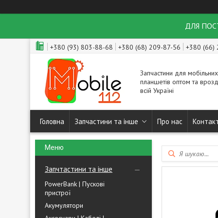
ДЛЯ ПОСТ
+380 (93) 803-88-68
+380 (68) 209-87-56
+380 (66)
Запчастини для мобільних
планшетів оптом та врозд
всій Україні
Головна
Запчастини та інше
Про нас
Контак
Запчтастини та інше
PowerBank | Пускові
пристрої
Акумулятори