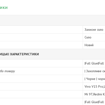
тики
Захисне скло
Скло
Новий
ИЦЬКІ ХАРАКТЕРИСТИКИ
|Full Glue|Full
або товару
| Захопливе с
| Чорне | чор
Vivo V15 Pro,
Mi 9T,Redmi K
|Full Glue|Full