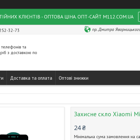
ІЙНИХ КЛІЄНТІВ - ОПТОВА ЦІНА. ОПТ-САЙТ M112.COM.UA
пр. Дмитра Яворницького 
 252-32-73
 телефонів та
ріб з доставкою по
ти
Доставка та оплата
Оптові знижки
Захисне скло Xiaomi Mi 
24 ₴
Мінімальна сума замовлення на са