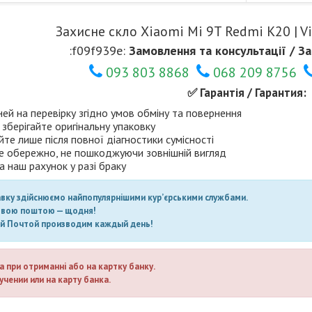
Захисне скло Xiaomi Mi 9T Redmi K20 | Viv
:f09f939e:
Замовлення та консультації / За
093 803 8868
068 209 8756
✅ Гарантія / Гарантия:
ней на перевірку згідно умов обміну та повернення
 зберігайте оригінальну упаковку
те лише після повної діагностики сумісності
е обережно, не пошкоджуючи зовнішній вигляд
а наш рахунок у разі браку
авку здійснюємо найпопулярнішими кур’єрськими службами.
овою поштою — щодня!
ой Почтой производим каждый день!
а при отриманні або на картку банку.
учении или на карту банка.