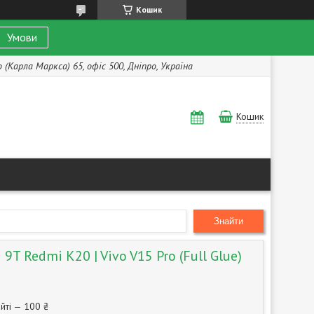
Кошик
Умови
(Карла Маркса) 65, офіс 500, Дніпро, Україна
Кошик
Знайти
9T Redmi K20 | Vivo V15 Pro (Full Glue)
йті — 100 ₴