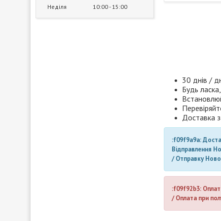
Неділя
10:00
15:00
30 днів / д
Будь ласка,
Встановлюй
Перевіряйт
Доставка з
:f09f9a9a: Дост
Відправлення Н
/ Отправку Нов
:f09f92b3: Оплат
/ Оплата при пол