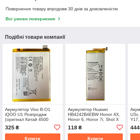
Повернення товару впродовж 30 днів за домовленістю
Всі умови повернення
Подібні товари компанії
Акумулятор Vivo B-O1
Акумулятор Huawei
Акум
iQOO U1 Розпродаж
HB4242B4EBW Honor 4X,
U3x,
(оригінал Китай 4500
Honor 6, Honor 7i, Shot X
Y17,
mAh)
Розпродаж (оригінал
(ори
325
118
444
₴
₴
Китай 3000 mAh)
mAh
Купити
Купити