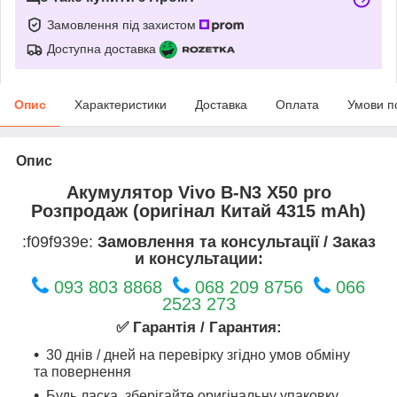
Замовлення під захистом
Доступна доставка
Опис
Характеристики
Доставка
Оплата
Умови п
Опис
Акумулятор Vivo B-N3 X50 pro
Розпродаж (оригінал Китай 4315 mAh)
:f09f939e:
Замовлення та консультації / Заказ
и консультации:
093 803 8868
068 209 8756
066
2523 273
✅ Гарантія / Гарантия:
30 днів / дней на перевірку згідно умов обміну
та повернення
Будь ласка, зберігайте оригінальну упаковку