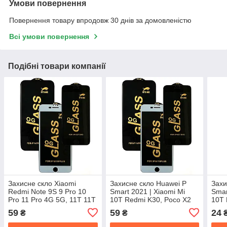
Умови повернення
Повернення товару впродовж 30 днів за домовленістю
Всі умови повернення
Подібні товари компанії
Захисне скло Xiaomi
Захисне скло Huawei P
Захи
Redmi Note 9S 9 Pro 10
Smart 2021 | Xiaomi Mi
Smar
Pro 11 Pro 4G 5G, 11T 11T
10T Redmi K30, Poco X2
10T 
Pro, Redmi K30, Poco F2
X3 Pro Note 9S| Galaxy
X3 P
59
59
24
₴
₴
Pro X2 X3 | Galaxy A71
A71 (OG Full Glue)
A71 
M51 (OG Full