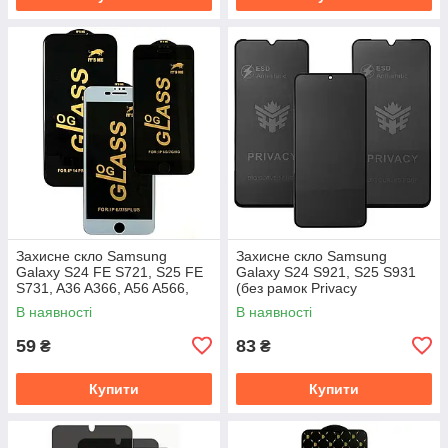
Захисне скло Samsung
Захисне скло Samsung
Galaxy S24 FE S721, S25 FE
Galaxy S24 S921, S25 S931
S731, A36 A366, A56 A566,
(без рамок Privacy
M56 M566 (Full Glue)
антишпигун)
В наявності
В наявності
59
83
₴
₴
Купити
Купити