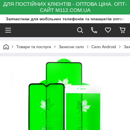
ДЛЯ ПОСТІЙНИХ КЛІЄНТІВ - ОПТОВА ЦІНА. ОПТ-
САЙТ M112.COM.UA
Запчастини для мобільних телефонів та планшетів оптом та
Товари та послуги
Захисне скло
Скло Android
Зах