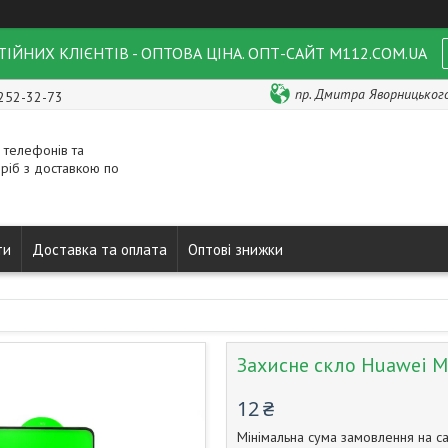
ІЙНИХ КЛІЄНТІВ - ОПТОВА ЦІНА. ОПТ-САЙТ M112.COM.UA
пр. Дмитра Яворницького 
 252-32-73
 телефонів та
ріб з доставкою по
ти
Доставка та оплата
Оптові знижки
Захисне скло Huawei Ma
12 ₴
Мінімальна сума замовлення на са