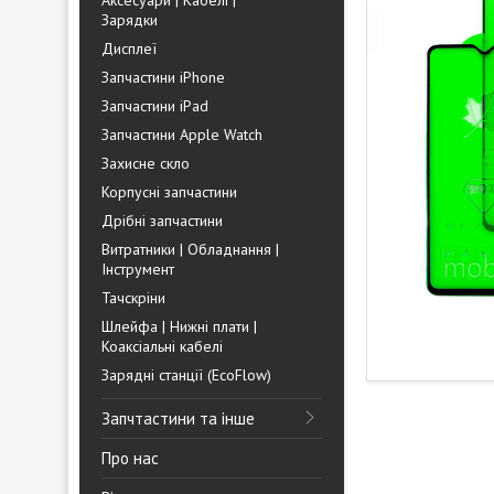
Аксесуари | Кабелі |
Зарядки
Дисплеї
Запчастини iPhone
Запчастини iPad
Запчастини Apple Watch
Захисне скло
Корпусні запчастини
Дрібні запчастини
Витратники | Обладнання |
Інструмент
Тачскріни
Шлейфа | Нижні плати |
Коаксіальні кабелі
Зарядні станції (EcoFlow)
Запчтастини та інше
Про нас