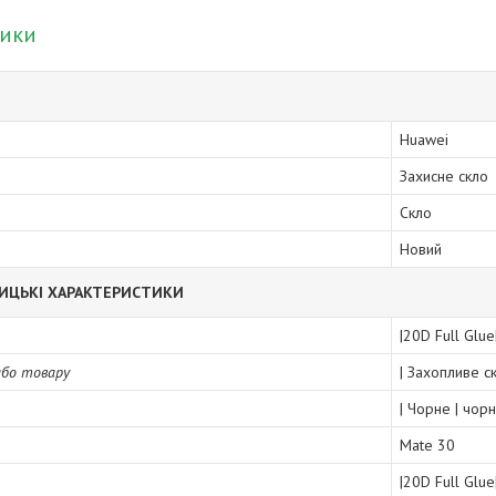
тики
Huawei
Захисне скло
Скло
Новий
ИЦЬКІ ХАРАКТЕРИСТИКИ
|20D Full Glue
або товару
| Захопливе с
| Чорне | чор
Mate 30
|20D Full Glue