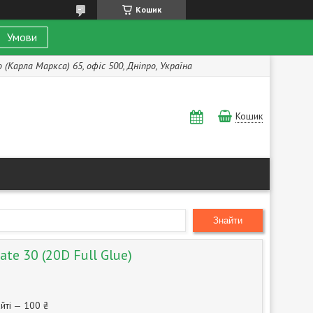
Кошик
Умови
(Карла Маркса) 65, офіс 500, Дніпро, Україна
Кошик
Знайти
te 30 (20D Full Glue)
йті — 100 ₴