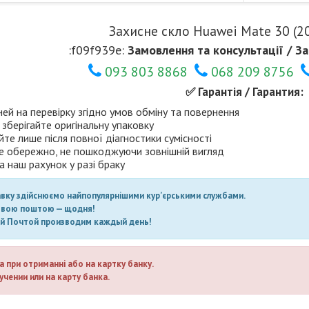
Захисне скло Huawei Mate 30 (20
:f09f939e:
Замовлення та консультації / За
093 803 8868
068 209 8756
✅ Гарантія / Гарантия:
ней на перевірку згідно умов обміну та повернення
 зберігайте оригінальну упаковку
те лише після повної діагностики сумісності
е обережно, не пошкоджуючи зовнішній вигляд
а наш рахунок у разі браку
авку здійснюємо найпопулярнішими кур’єрськими службами.
овою поштою — щодня!
ой Почтой производим каждый день!
а при отриманні або на картку банку.
учении или на карту банка.