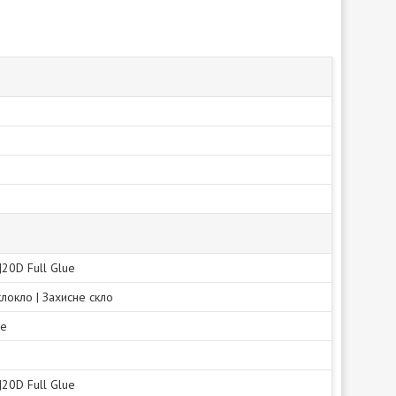
|20D Full Glue
клокло | Захисне скло
не
|20D Full Glue