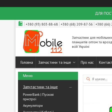
ДЛЯ ПОСТ
+380 (93) 803-88-68
+380 (68) 209-87-56
+380 (66)
Запчастини для мобільних
планшетів оптом та врозд
всій Україні
Головна
Запчастини та інше
Про нас
Контак
Запчтастини та інше
PowerBank | Пускові
пристрої
Акумулятори