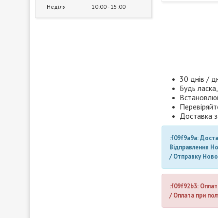
Неділя
10:00
15:00
30 днів / д
Будь ласка,
Встановлюй
Перевіряйт
Доставка з
:f09f9a9a: Дост
Відправлення Н
/ Отправку Нов
:f09f92b3: Оплат
/ Оплата при пол