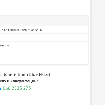
blue №16|синій linen blue №16
акладка
л (синій linen blue №16)
каз и консультации:
066 2523 273