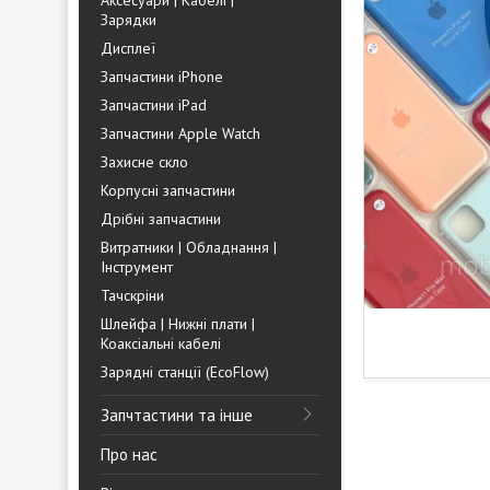
Аксесуари | Кабелі |
Зарядки
Дисплеї
Запчастини iPhone
Запчастини iPad
Запчастини Apple Watch
Захисне скло
Корпусні запчастини
Дрібні запчастини
Витратники | Обладнання |
Інструмент
Тачскріни
Шлейфа | Нижні плати |
Коаксіальні кабелі
Зарядні станції (EcoFlow)
Запчтастини та інше
Про нас