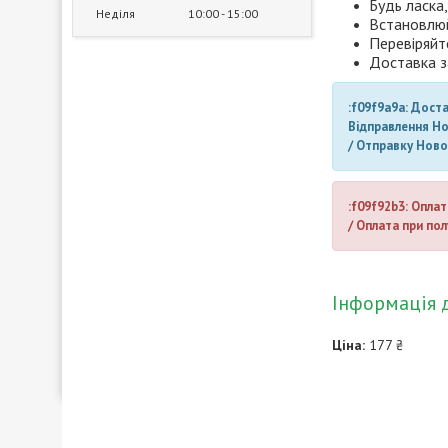
Будь ласка,
Неділя
10:00
15:00
Встановлюй
Перевіряйт
Доставка з
:f09f9a9a: Дост
Відправлення Н
/ Отправку Нов
:f09f92b3: Оплат
/ Оплата при пол
Інформація 
Ціна:
177 ₴