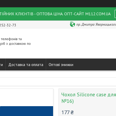
ІЙНИХ КЛІЄНТІВ - ОПТОВА ЦІНА. ОПТ-САЙТ M112.COM.UA
пр. Дмитра Яворницького 
 252-32-73
 телефонів та
ріб з доставкою по
ти
Доставка та оплата
Оптові знижки
Чохол Silicone case для
№16)
177 ₴