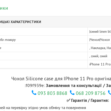
тики
ИЦЬКІ ХАРАКТЕРИСТИКИ
|синий linen 
або товару
|Чехол|Чохол
я
, Накладка, Н
, синій, синій
iPhone 11 Pro
Чохол Silicone case для IPhone 11 Pro оригіна
:f09f939e:
Замовлення та консультації / За
093 803 8868
068 209 8756
✅ Гарантія / Гарантия:
ней на перевірку згідно умов обміну та повернення