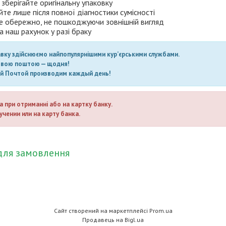
 зберігайте оригінальну упаковку
те лише після повної діагностики сумісності
е обережно, не пошкоджуючи зовнішній вигляд
а наш рахунок у разі браку
авку здійснюємо найпопулярнішими кур’єрськими службами.
овою поштою — щодня!
ой Почтой производим каждый день!
а при отриманні або на картку банку.
учении или на карту банка.
для замовлення
Сайт створений на маркетплейсі
Prom.ua
Продавець на Bigl.ua