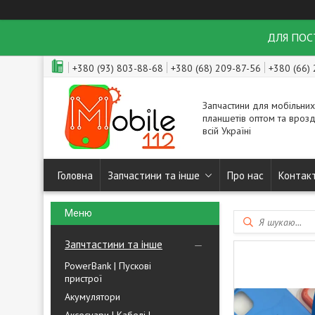
ДЛЯ ПОСТ
+380 (93) 803-88-68
+380 (68) 209-87-56
+380 (66)
Запчастини для мобільних
планшетів оптом та врозд
всій Україні
Головна
Запчастини та інше
Про нас
Контак
Запчтастини та інше
PowerBank | Пускові
пристрої
Акумулятори