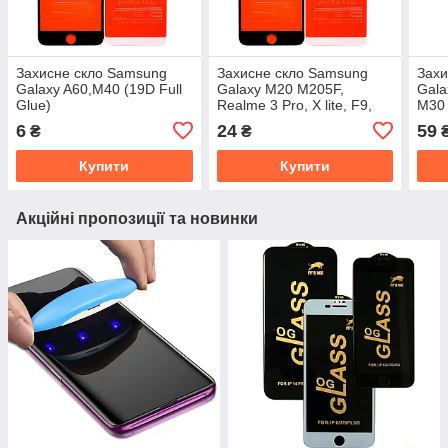
Захисне скло Samsung
Захисне скло Samsung
Захи
Galaxy A60,M40 (19D Full
Galaxy M20 M205F,
Gala
Glue)
Realme 3 Pro, X lite, F9,
M30 
A7X, Realme 2 Pro (19D
Glue
6
24
59
₴
₴
Full Glue)
Купити
Купити
Акційні пропозиції та новинки