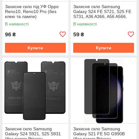
Захисне скло під УФ Oppo
Захисне скло Samsung
Reno10, Reno10 Pro (без
Galaxy S24 FE S721, S25 FE
клею та лампи)
S731, A36 A366, A56 A566,
M56 M566 (Full Glue)
В наявності
В наявності
96
59
₴
₴
Купити
Купити
Захисне скло Samsung
Захисне скло Samsung
Galaxy S24 S921, S25 S931
Galaxy S21 FE 5G G990B
(без рамок Privacy
(без рамок Privacy