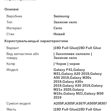
Основні
Виробник
Samsung
Тип
Захисне скло
Матеріал
Скло
Стан
Новий
Користувальницькі характеристики
Варіант
|19D Full Glue|19D Full Glue
Вид запчастини або
| Захопливе склокло |
товару
Захисне скло
Колір
| Чорне | чорне
Моделі
Galaxy F41,Galaxy
M31,Galaxy A20 2019,Galaxy
A50 2019,Galaxy M30s
2019,Galaxy A30s
2019,Galaxy A30 2019,Galaxy
M21s 2020,Galaxy
M10s,Galaxy M21,Galaxy M30
2019
Сумісні моделі
A205F,A305F,A307F,A505F,M307F
Якість
|19D Full Glue|19D Full Glue