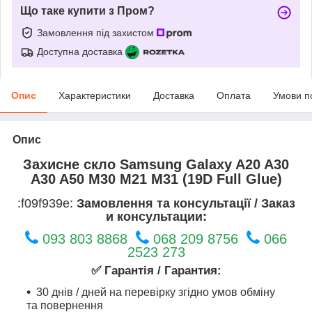
Що таке купити з Пром?
Замовлення під захистом
Доступна доставка
Опис
Характеристики
Доставка
Оплата
Умови п
Опис
Захисне скло Samsung Galaxy A20 A30
A30 A50 M30 M21 M31 (19D Full Glue)
:f09f939e:
Замовлення та консультації / Заказ
и консультации:
093 803 8868
068 209 8756
066
2523 273
✅ Гарантія / Гарантия:
30 днів / дней на перевірку згідно умов обміну
та повернення